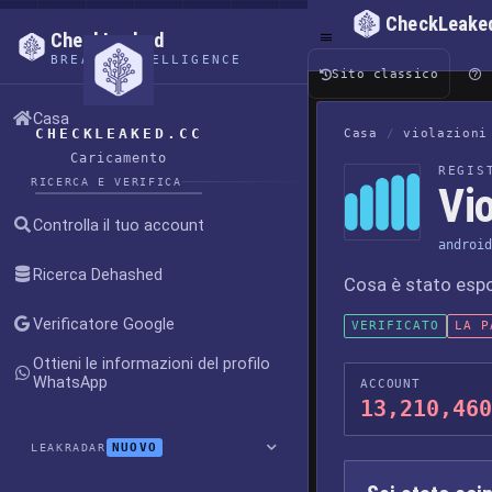
CheckLeake
CheckLeaked
BREACH INTELLIGENCE
Sito classico
Casa
CHECKLEAKED.CC
Casa
/
violazioni
Caricamento
REGIS
RICERCA E VERIFICA
Vio
Controlla il tuo account
android
Ricerca Dehashed
Cosa è stato esp
Verificatore Google
VERIFICATO
LA P
Ottieni le informazioni del profilo
WhatsApp
ACCOUNT
13,210,460
NUOVO
LEAKRADAR