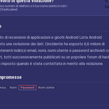
nvolto in questa violazione?
 tuo numero di telefono o il tuo nome utente in tutti i
C
a CheckLeaked.
o
sito di recensioni di applicazioni e giochi Android Lista Android
to una violazione dei dati. L'incidente ha esposto 6,6 milioni di
ntenenti indirizzi email, nomi, nomi utente e password archiviati
t, tutti successivamente pubblicati su un popolare forum di hack
 risposto quando è stata contattata in merito alla violazione.
ompromesse
onica
Nomi
Password
Nomi utente