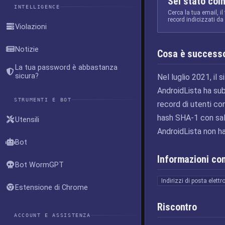
Sei stato coi
INTELLIGENCE
Cerca la tua email, il
record indicizzati d
Violazioni
Notizie
Cosa è success
La tua password è abbastanza
sicura?
Nel luglio 2021, il 
AndroidLista ha subi
STRUMENTI E BOT
record di utenti co
hash SHA-1 con sal
Utensili
AndroidLista non ha
Bot
Informazioni c
Bot WormGPT
Indirizzi di posta elettr
Estensione di Chrome
Riscontro
ACCOUNT E ASSISTENZA