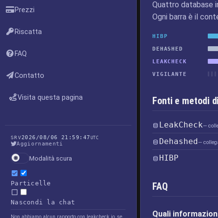
Quattro database i
Prezzi
Ogni barra è il cont
Riscatta
HIBP
DEHASHED
FAQ
LEAKCHECK
VIGILANTE
Contatto
Visita questa pagina
Fonti e metodi d
LeakCheck
— coll
2026/08/06 21:59:47
SRV
UTC
Dehashed
— colleg
Aggiornamenti
HIBP
Modalità scura
Particelle
FAQ
Nascondi la chat
Quali informazioni
Non abbiamo alcun rapporto con leakcheck.io, se