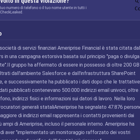
nvolto in questa violazione?
 tuo numero di telefono o il tuo nome utente in tutti i
C
a CheckLeaked.
o
ocietà di servizi finanziari Ameriprise Financial è stata citata dal
 in una campagna estorsiva basata sul principio "paga o divulga
ate".Il gruppo ha affermato di essere in possesso di oltre 200 GB
ltrati dall'ambiente Salesforce e dall'infrastruttura SharePoint
se, e successivamente ha pubblicato i dati dopo che le trattative
 dati pubblicati contenevano 500.000 indirizzi email univoci, oltre
ono, indirizzi fisici e informazioni sui datori di lavoro. Nella loro
ocuratori generali stataliAmeriprise ha segnalato 47.876 person
aggiore di indirizzi email rappresenta i contatti provenienti dai
ù ampi di Ameriprise, incluso il personale interno. Ameriprise ha
di aver "implementato un monitoraggio rafforzato dei vostri