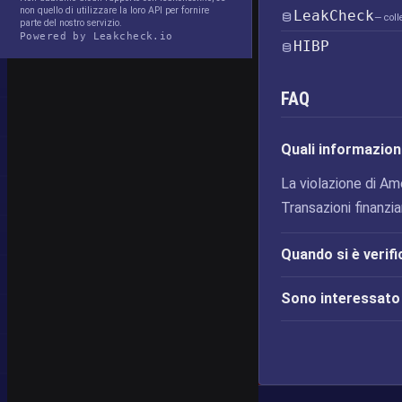
non quello di utilizzare la loro API per fornire
LeakCheck
— coll
parte del nostro servizio.
Powered by Leakcheck.io
HIBP
FAQ
Quali informazioni
La violazione di Ame
Transazioni finanziar
Quando si è verifi
Sono interessato d