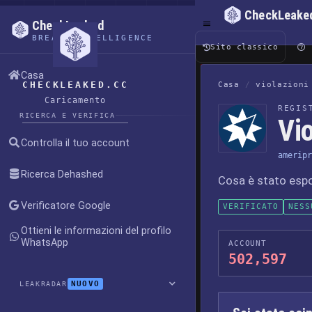
CheckLeake
CheckLeaked
BREACH INTELLIGENCE
Sito classico
Casa
CHECKLEAKED.CC
Casa
/
violazioni
Caricamento
REGIS
RICERCA E VERIFICA
Vio
Controlla il tuo account
ameripr
Ricerca Dehashed
Cosa è stato esp
Verificatore Google
VERIFICATO
NESS
Ottieni le informazioni del profilo
WhatsApp
ACCOUNT
502,597
NUOVO
LEAKRADAR