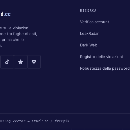
RICERCA
ed
.cc
Verifica account
 sulle violazioni.
LeakRadar
one tra fughe di dati,
 prima che lo
Dark Web
i.
Registro delle violazioni
Robustezza della password
2026
bg vector — starline / freepik