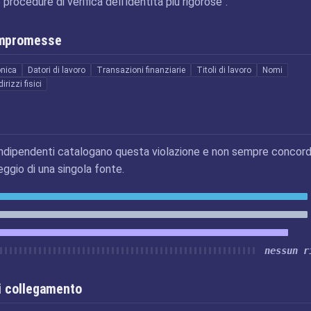
rocedure di verifica dell'identità più rigorose".
ompromesse
onica
Datori di lavoro
Transazioni finanziarie
Titoli di lavoro
Nomi
dirizzi fisici
ndipendenti catalogano questa violazione e non sempre concord
eggio di una singola fonte.
nessun r
i collegamento