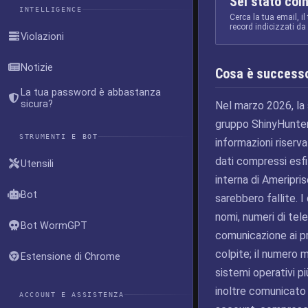
Sei stato coi
INTELLIGENCE
Cerca la tua email, il
record indicizzati d
Violazioni
Notizie
Cosa è success
La tua password è abbastanza
sicura?
Nel marzo 2026, la s
gruppo ShinyHunters
STRUMENTI E BOT
informazioni riserv
dati compressi esfi
Utensili
interna di Ameripri
Bot
sarebbero fallite. I
nomi, numeri di telef
Bot WormGPT
comunicazione ai pr
colpite; il numero m
Estensione di Chrome
sistemi operativi pi
inoltre comunicato 
ACCOUNT E ASSISTENZA