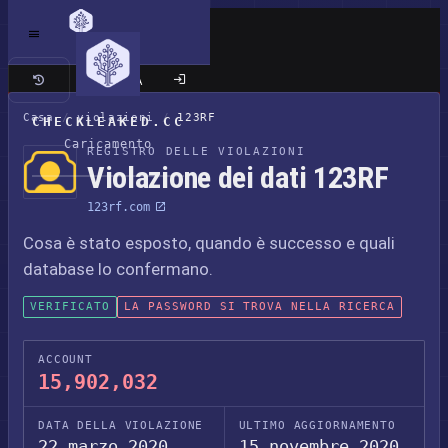
Sito classico
Casa
/
violazioni
/
123RF
CHECKLEAKED.CC
Caricamento
REGISTRO DELLE VIOLAZIONI
Violazione dei dati 123RF
123rf.com
Cosa è stato esposto, quando è successo e quali
database lo confermano.
VERIFICATO
LA PASSWORD SI TROVA NELLA RICERCA
ACCOUNT
15,902,032
DATA DELLA VIOLAZIONE
ULTIMO AGGIORNAMENTO
22 marzo 2020
15 novembre 2020