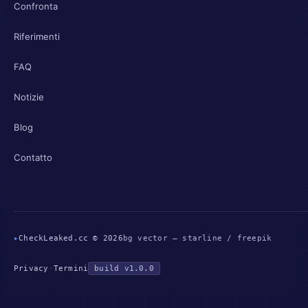
Confronta
Riferimenti
FAQ
Notizie
Blog
Contatto
▸
CheckLeaked.cc © 2026
bg vector — starline / freepik
Privacy
·
Termini
build v1.0.0