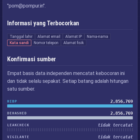
"
pom@pompur.in
".
Informasi yang Terbocorkan
Tanggal lahir
Alamat email
Alamat IP
Nama-nama
Kata sandi
Nomor telepon
Alamat fisik
Konfirmasi sumber
Empat basis data independen mencatat kebocoran ini
dan tidak selalu sepakat. Setiap batang adalah hitungan
satu sumber.
2,856,769
HIBP
2,856,769
DEHASHED
tidak tercatat
LEAKCHECK
tidak tercatat
VIGILANTE