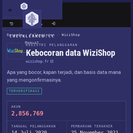
Situs klasik
Beranda
/
Pelanggaran
/
WiziShop
CHECKLEAKED.CC
Memuat
REGISTRI PELANGGARAN
Kebocoran data WiziShop
wizishop.fr
Apa yang bocor, kapan terjadi, dan basis data mana
yang mengonfirmasinya.
TERVERIFIKASI
AKUN
2,856,769
TANGGAL PELANGGARAN
PEMBARUAN TERAKHIR
14 Juli 2020
25 November 2021