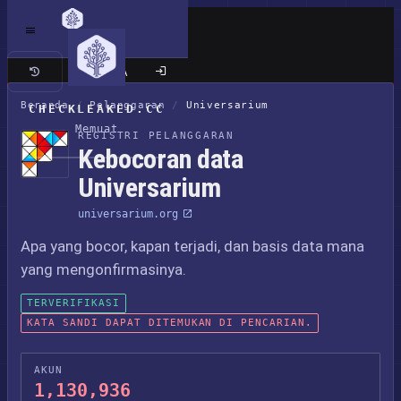
Situs klasik
Beranda
/
Pelanggaran
/
Universarium
CHECKLEAKED.CC
Memuat
REGISTRI PELANGGARAN
Kebocoran data
Universarium
universarium.org
Apa yang bocor, kapan terjadi, dan basis data mana
yang mengonfirmasinya.
TERVERIFIKASI
KATA SANDI DAPAT DITEMUKAN DI PENCARIAN.
AKUN
1,130,936