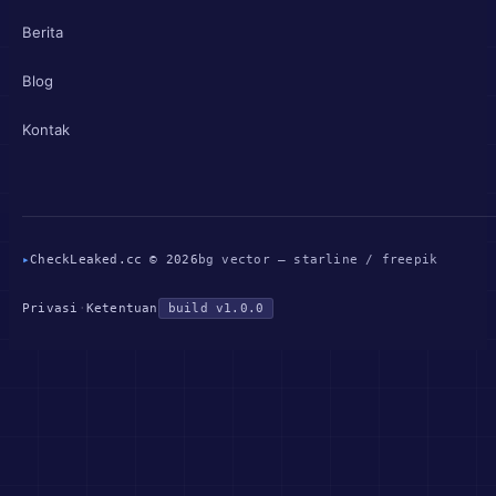
Berita
Blog
Kontak
▸
CheckLeaked.cc © 2026
bg vector — starline / freepik
Privasi
·
Ketentuan
build v1.0.0