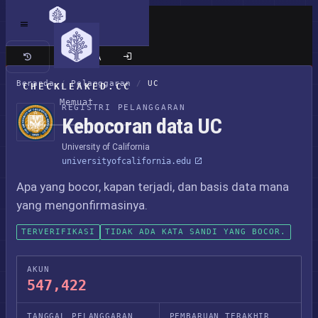
Situs klasik
Beranda
/
Pelanggaran
/
UC
CHECKLEAKED.CC
Memuat
REGISTRI PELANGGARAN
Kebocoran data UC
University of California
universityofcalifornia.edu
Apa yang bocor, kapan terjadi, dan basis data mana
yang mengonfirmasinya.
TERVERIFIKASI
TIDAK ADA KATA SANDI YANG BOCOR.
AKUN
547,422
TANGGAL PELANGGARAN
PEMBARUAN TERAKHIR