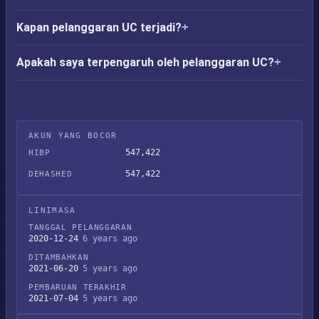
Kapan pelanggaran UC terjadi?
Apakah saya terpengaruh oleh pelanggaran UC?
AKUN YANG BOCOR
547,422
HIBP
547,422
DEHASHED
LINIMASA
TANGGAL PELANGGARAN
2020-12-24
6 years ago
DITAMBAHKAN
2021-06-20
5 years ago
PEMBARUAN TERAKHIR
2021-07-04
5 years ago