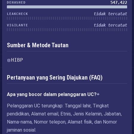
547,422
DEHASHED
tidak tercatat
LEAKCHECK
tidak tercatat
VIGILANTE
Sumber & Metode Tautan
HIBP
Pertanyaan yang Sering Diajukan (FAQ)
Apa yang bocor dalam pelanggaran UC?
Pelanggaran UC terungkap: Tanggal lahir, Tingkat
pendidikan, Alamat email, Etnis, Jenis Kelamin, Jabatan,
Nama-nama, Nomor telepon, Alamat fisik, dan Nomor
jaminan sosial.