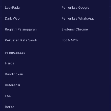
LeakRadar
Pemeriksa Google
Dark Web
Pemeriksa WhatsApp
Registri Pelanggaran
Ekstensi Chrome
Kekuatan Kata Sandi
Bot & MCP
PERUSAHAAN
Harga
Bandingkan
Referensi
FAQ
Berita