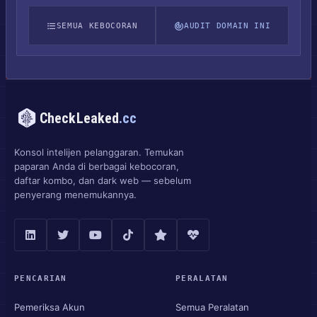
SEMUA KEBOCORAN
AUDIT DOMAIN INI
CheckLeaked
.cc
Konsol intelijen pelanggaran. Temukan
paparan Anda di berbagai kebocoran,
daftar kombo, dan dark web — sebelum
penyerang menemukannya.
PENCARIAN
PERALATAN
Pemeriksa Akun
Semua Peralatan