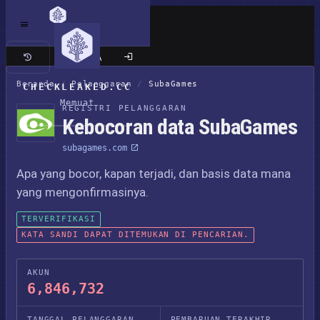
Situs klasik
Beranda
/
Pelanggaran
/
SubaGames
CHECKLEAKED.CC
Memuat
REGISTRI PELANGGARAN
Kebocoran data SubaGames
subagames.com
Apa yang bocor, kapan terjadi, dan basis data mana
yang mengonfirmasinya.
TERVERIFIKASI
KATA SANDI DAPAT DITEMUKAN DI PENCARIAN.
AKUN
6,846,732
TANGGAL PELANGGARAN
PEMBARUAN TERAKHIR