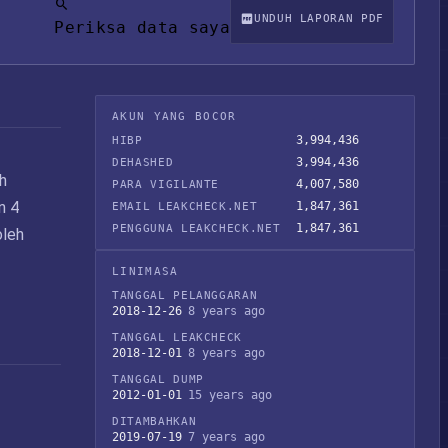
UNDUH LAPORAN PDF
Periksa data saya
AKUN YANG BOCOR
3,994,436
HIBP
3,994,436
DEHASHED
h
4,007,580
PARA VIGILANTE
n 4
1,847,361
EMAIL LEAKCHECK.NET
1,847,361
PENGGUNA LEAKCHECK.NET
oleh
LINIMASA
TANGGAL PELANGGARAN
2018-12-26
8 years ago
TANGGAL LEAKCHECK
2018-12-01
8 years ago
TANGGAL DUMP
2012-01-01
15 years ago
DITAMBAHKAN
2019-07-19
7 years ago