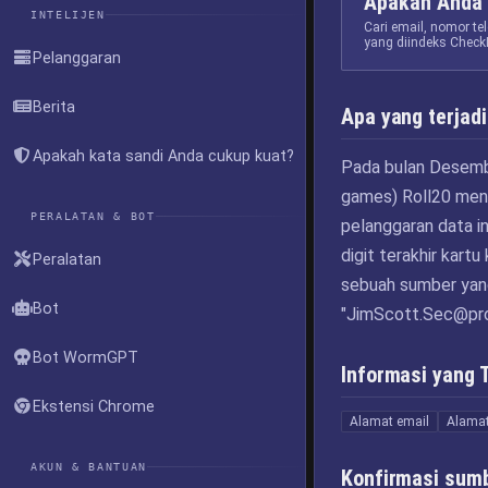
Apakah Anda 
INTELIJEN
Cari email, nomor t
yang diindeks Check
Pelanggaran
Berita
Apa yang terjadi
Apakah kata sandi Anda cukup kuat?
Pada bulan Desembe
games) Roll20 meng
PERALATAN & BOT
pelanggaran data in
digit terakhir kart
Peralatan
sebuah sumber yang
Bot
"
JimScott.Sec@pr
Bot WormGPT
Informasi yang 
Ekstensi Chrome
Alamat email
Alamat
AKUN & BANTUAN
Konfirmasi sum