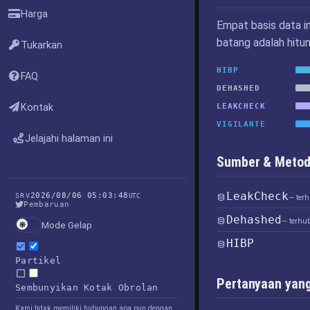
Harga
Empat basis data i
batang adalah hitu
Tukarkan
HIBP
FAQ
DEHASHED
Kontak
LEAKCHECK
VIGILANTE
Jelajahi halaman ini
Sumber & Metod
LeakCheck
2026/08/06 05:03:48
SRV
UTC
— ter
Pembaruan
Dehashed
— terhu
Mode Gelap
HIBP
Partikel
Pertanyaan yang
Sembunyikan Kotak Obrolan
Kami tidak memiliki hubungan apa pun dengan