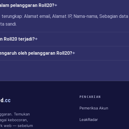
alam pelanggaran Roll20?
 terungkap: Alamat email, Alamat IP, Nama-nama, Sebagian data
ta sandi.
 Roll20 terjadi?
engaruh oleh pelanggaran Roll20?
PENCARIAN
ed
.cc
Pemeriksa Akun
anggaran. Temukan
LeakRadar
agai kebocoran,
ark web — sebelum