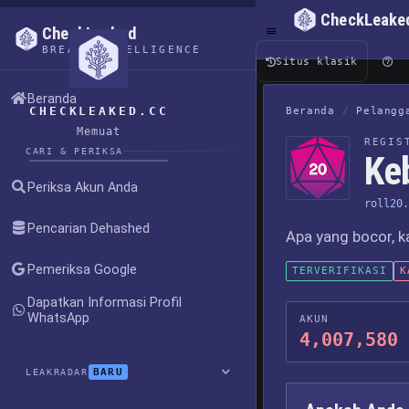
CheckLeake
CheckLeaked
BREACH INTELLIGENCE
Situs klasik
Beranda
CHECKLEAKED.CC
Beranda
/
Pelangg
Memuat
REGIS
CARI & PERIKSA
Ke
Periksa Akun Anda
roll20.
Pencarian Dehashed
Apa yang bocor, k
Pemeriksa Google
TERVERIFIKASI
K
Dapatkan Informasi Profil
WhatsApp
AKUN
4,007,580
BARU
LEAKRADAR