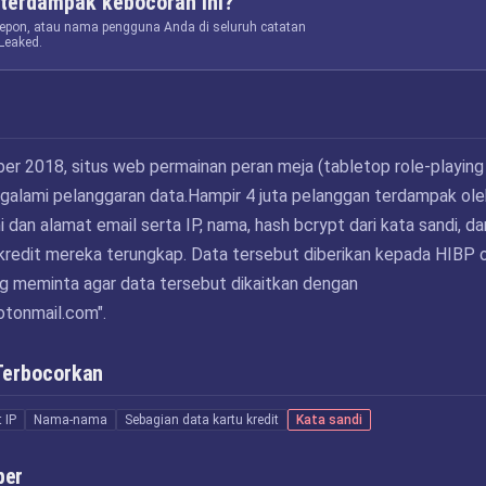
terdampak kebocoran ini?
elepon, atau nama pengguna Anda di seluruh catatan
Leaked.
r 2018, situs web permainan peran meja (tabletop role-playing
alami pelanggaran data.Hampir 4 juta pelanggan terdampak ole
i dan alamat email serta IP, nama, hash bcrypt dari kata sandi, da
u kredit mereka terungkap. Data tersebut diberikan kepada HIBP 
 meminta agar data tersebut dikaitkan dengan
otonmail.com
".
Terbocorkan
 IP
Nama-nama
Sebagian data kartu kredit
Kata sandi
ber