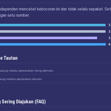
ndependen mencatat kebocoran ini dan tidak selalu sepakat. Set
ngan satu sumber.
3
3
3
4
e Tautan
hubung melalui pencocokan string otomatis
bung melalui pencocokan domain
 Sering Diajukan (FAQ)