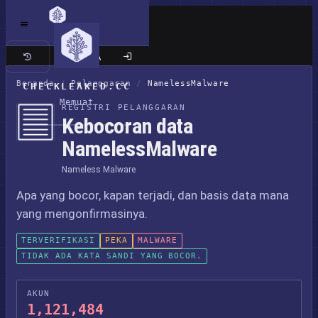
Situs klasik
Beranda
/
Pelanggaran
/
NamelessMalware
CHECKLEAKED.CC
Memuat
REGISTRI PELANGGARAN
Kebocoran data
NamelessMalware
Nameless Malware
Apa yang bocor, kapan terjadi, dan basis data mana
yang mengonfirmasinya.
TERVERIFIKASI
PEKA
MALWARE
TIDAK ADA KATA SANDI YANG BOCOR.
AKUN
1,121,484