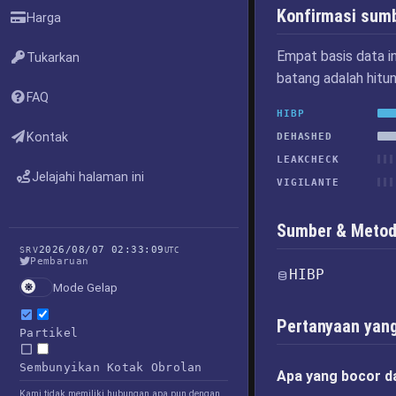
Konfirmasi sum
Harga
Empat basis data i
Tukarkan
batang adalah hitu
FAQ
HIBP
Kontak
DEHASHED
LEAKCHECK
Jelajahi halaman ini
VIGILANTE
Sumber & Metod
2026/08/07 02:33:09
SRV
UTC
Pembaruan
HIBP
Mode Gelap
Pertanyaan yang
Partikel
Sembunyikan Kotak Obrolan
Apa yang bocor d
Kami tidak memiliki hubungan apa pun dengan