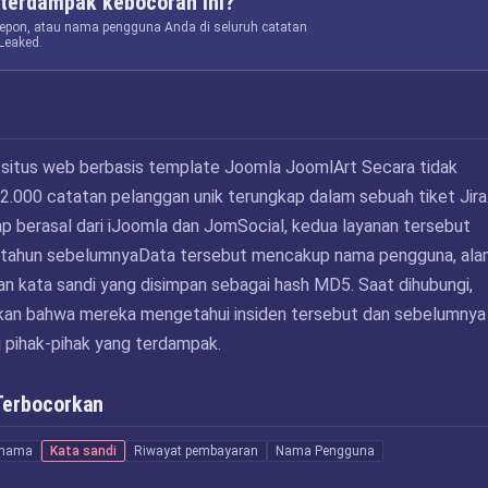
terdampak kebocoran ini?
elepon, atau nama pengguna Anda di seluruh catatan
Leaked.
 situs web berbasis template Joomla JoomlArt Secara tidak
 22.000 catatan pelanggan unik terungkap dalam sebuah tiket Jira
p berasal dari iJoomla dan JomSocial, kedua layanan tersebut
si tahun sebelumnyaData tersebut mencakup nama pengguna, al
dan kata sandi yang disimpan sebagai hash MD5. Saat dihubungi,
an bahwa mereka mengetahui insiden tersebut dan sebelumnya
 pihak-pihak yang terdampak.
Terbocorkan
nama
Kata sandi
Riwayat pembayaran
Nama Pengguna