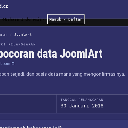
d.cc
Bahasa Indonesia
Masuk / Daftar
aran
/
JoomlArt
TRI PELANGGARAN
bocoran data JoomlArt
t.com
apan terjadi, dan basis data mana yang mengonfirmasinya.
TANGGAL PELANGGARAN
30 Januari 2018