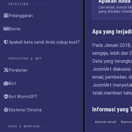
Apakah Anda 
INTELIJEN
Cari email, nomor t
yang diindeks Check
Pelanggaran
Berita
Apa yang terjadi
Apakah kata sandi Anda cukup kuat?
Pada Januari 2018,
sengaja, lebih dari
PERALATAN & BOT
Data yang terungka
JoomlArt diakuisi
Peralatan
email, pembelian, 
Bot
JoomlArt menyatak
telah memberi tahu
Bot WormGPT
Informasi yang 
Ekstensi Chrome
Alamat email
Nama-
AKUN & BANTUAN