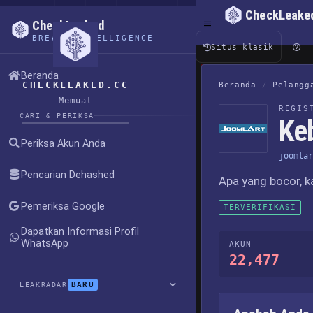
CheckLeake
CheckLeaked
BREACH INTELLIGENCE
Situs klasik
Beranda
CHECKLEAKED.CC
Beranda
/
Pelangg
Memuat
REGIS
CARI & PERIKSA
Ke
Periksa Akun Anda
joomlar
Pencarian Dehashed
Apa yang bocor, k
Pemeriksa Google
TERVERIFIKASI
Dapatkan Informasi Profil
WhatsApp
AKUN
22,477
BARU
LEAKRADAR