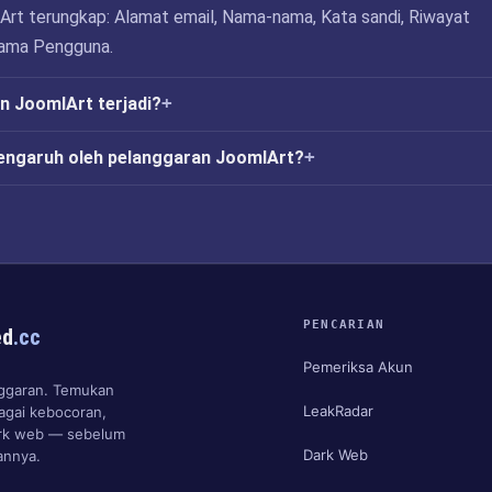
rt terungkap: Alamat email, Nama-nama, Kata sandi, Riwayat
ama Pengguna.
n JoomlArt terjadi?
engaruh oleh pelanggaran JoomlArt?
PENCARIAN
ed
.cc
Pemeriksa Akun
anggaran. Temukan
LeakRadar
agai kebocoran,
ark web — sebelum
Dark Web
nnya.