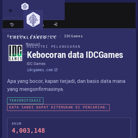
Situs klasik
Beranda
/
Pelanggaran
/
IDCGames
CHECKLEAKED.CC
Memuat
REGISTRI PELANGGARAN
Kebocoran data IDCGames
IDC Games
idcgames.com
Apa yang bocor, kapan terjadi, dan basis data mana
yang mengonfirmasinya.
TERVERIFIKASI
KATA SANDI DAPAT DITEMUKAN DI PENCARIAN.
AKUN
4,003,148