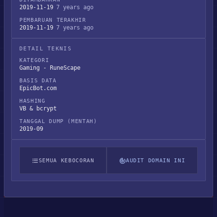
2019-11-19
7 years ago
PEMBARUAN TERAKHIR
2019-11-19
7 years ago
DETAIL TEKNIS
KATEGORI
Gaming - RuneScape
BASIS DATA
EpicBot.com
HASHING
VB & bcrypt
TANGGAL DUMP (MENTAH)
2019-09
SEMUA KEBOCORAN
AUDIT DOMAIN INI