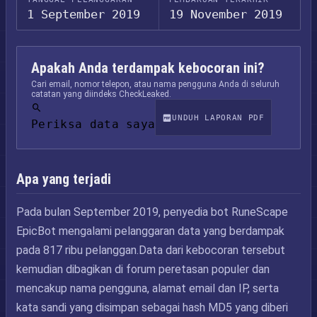
1 September 2019
19 November 2019
Apakah Anda terdampak kebocoran ini?
Cari email, nomor telepon, atau nama pengguna Anda di seluruh
catatan yang diindeks CheckLeaked.
UNDUH LAPORAN PDF
Periksa data saya
Apa yang terjadi
Pada bulan September 2019, penyedia bot RuneScape
EpicBot mengalami pelanggaran data yang berdampak
pada 817 ribu pelanggan.Data dari kebocoran tersebut
kemudian dibagikan di forum peretasan populer dan
mencakup nama pengguna, alamat email dan IP, serta
kata sandi yang disimpan sebagai hash MD5 yang diberi