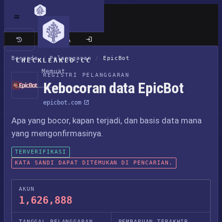
Situs klasik
Beranda
/
Pelanggaran
/
EpicBot
CHECKLEAKED.CC
Memuat
REGISTRI PELANGGARAN
Kebocoran data EpicBot
epicbot.com
Apa yang bocor, kapan terjadi, dan basis data mana
yang mengonfirmasinya.
TERVERIFIKASI
KATA SANDI DAPAT DITEMUKAN DI PENCARIAN.
AKUN
1,626,888
TANGGAL PELANGGARAN
PEMBARUAN TERAKHIR