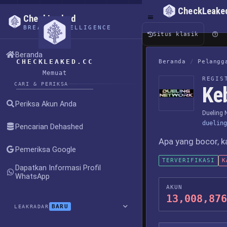
CheckLeake
CheckLeaked
BREACH INTELLIGENCE
Situs klasik
Beranda
CHECKLEAKED.CC
Beranda
/
Pelangg
Memuat
REGIS
CARI & PERIKSA
Ke
Periksa Akun Anda
Dueling 
dueling
Pencarian Dehashed
Apa yang bocor, k
Pemeriksa Google
TERVERIFIKASI
K
Dapatkan Informasi Profil
WhatsApp
AKUN
13,008,876
BARU
LEAKRADAR