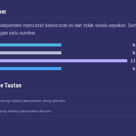
ber
ndependen mencatat kebocoran ini dan tidak selalu sepakat. Set
ngan satu sumber.
6
6
13
6
e Tautan
hubung melalui pencocokan string otomatis
bung melalui pencocokan domain