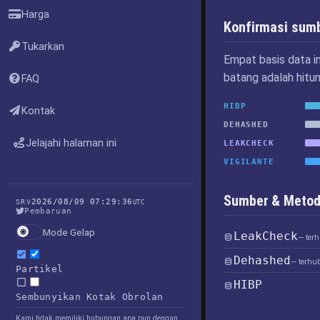
Harga
Konfirmasi sum
Tukarkan
Empat basis data i
batang adalah hitu
FAQ
HIBP
Kontak
DEHASHED
Jelajahi halaman ini
LEAKCHECK
VIGILANTE
Sumber & Metod
2026/08/09 07:29:36
SRV
UTC
Pembaruan
Mode Gelap
LeakCheck
— ter
Dehashed
— terhu
Partikel
HIBP
Sembunyikan Kotak Obrolan
Kami tidak memiliki hubungan apa pun dengan