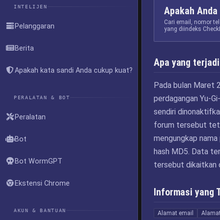
INTELIJEN
Apakah Anda 
Cari email, nomor t
Pelanggaran
yang diindeks Check
Berita
Apa yang terjadi
Apakah kata sandi Anda cukup kuat?
Pada bulan Maret 2
perdagangan Yu-Gi-
PERALATAN & BOT
sendiri dinonaktifk
Peralatan
forum tersebut tet
mengungkap nama pe
Bot
hash MD5. Data te
Bot WormGPT
tersebut dikaitkan 
Ekstensi Chrome
Informasi yang 
AKUN & BANTUAN
Alamat email
Alamat