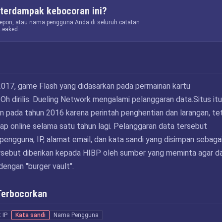
terdampak kebocoran ini?
elepon, atau nama pengguna Anda di seluruh catatan
Leaked.
017, game Flash yang didasarkan pada permainan kartu
Oh dirilis. Dueling Network mengalami pelanggaran data.Situs itu
an pada tahun 2016 karena perintah penghentian dan larangan, te
ap online selama satu tahun lagi. Pelanggaran data tersebut
ngguna, IP, alamat email, dan kata sandi yang disimpan sebaga
rsebut diberikan kepada HIBP oleh sumber yang meminta agar d
dengan "burger vault".
Terbocorkan
 IP
Kata sandi
Nama Pengguna