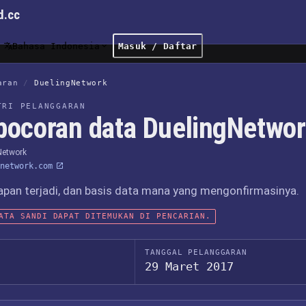
d.cc
Bahasa Indonesia
Masuk / Daftar
aran
/
DuelingNetwork
TRI PELANGGARAN
bocoran data DuelingNetwo
Network
network.com
apan terjadi, dan basis data mana yang mengonfirmasinya.
ATA SANDI DAPAT DITEMUKAN DI PENCARIAN.
TANGGAL PELANGGARAN
29 Maret 2017