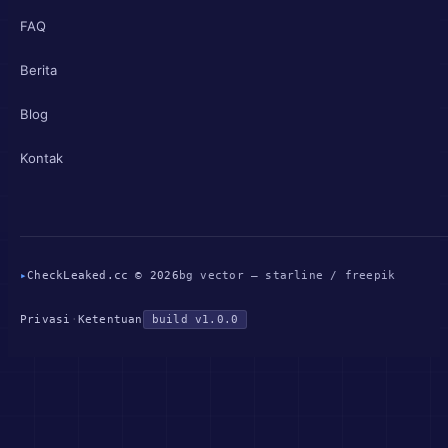
FAQ
Berita
Blog
Kontak
▸
CheckLeaked.cc © 2026
bg vector — starline / freepik
Privasi
·
Ketentuan
build v1.0.0