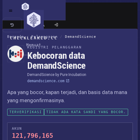
Situs klasik
Beranda
/
Pelanggaran
/
DemandScience
CHECKLEAKED.CC
Memuat
REGISTRI PELANGGARAN
Kebocoran data
DemandScience
DemandScience by Pure Incubation
demandscience.com
Apa yang bocor, kapan terjadi, dan basis data mana
yang mengonfirmasinya.
TERVERIFIKASI
TIDAK ADA KATA SANDI YANG BOCOR.
AKUN
121,796,165