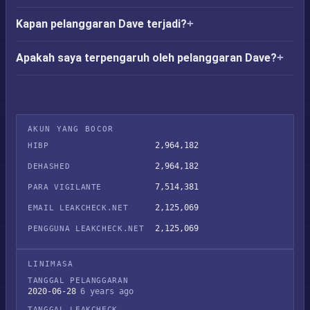
Kapan pelanggaran Dave terjadi?
Apakah saya terpengaruh oleh pelanggaran Dave?
AKUN YANG BOCOR
2,964,182
HIBP
2,964,182
DEHASHED
7,514,381
PARA VIGILANTE
2,125,069
EMAIL LEAKCHECK.NET
2,125,069
PENGGUNA LEAKCHECK.NET
LINIMASA
TANGGAL PELANGGARAN
2020-06-28
6 years ago
TANGGAL LEAKCHECK