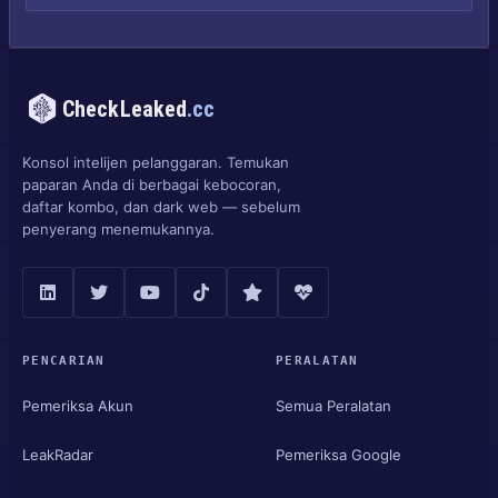
CheckLeaked
.cc
Konsol intelijen pelanggaran. Temukan
paparan Anda di berbagai kebocoran,
daftar kombo, dan dark web — sebelum
penyerang menemukannya.
PENCARIAN
PERALATAN
Pemeriksa Akun
Semua Peralatan
LeakRadar
Pemeriksa Google