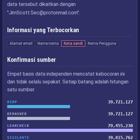
data tersebut dikaitkan dengan
"
JimScott.Sec@protonmail.com
".
Informasi yang Terbocorkan
Alamat email
Nama-nama
Kata sandi
Nama Pengguna
Konfirmasi sumber
Empat basis data independen mencatat kebocoran ini
dan tidak selalu sepakat. Setiap batang adalah hitungan
satu sumber.
39,721,127
HIBP
39,721,127
DEHASHED
79,455,230
LEAKCHECK
39,815,762
VIGILANTE