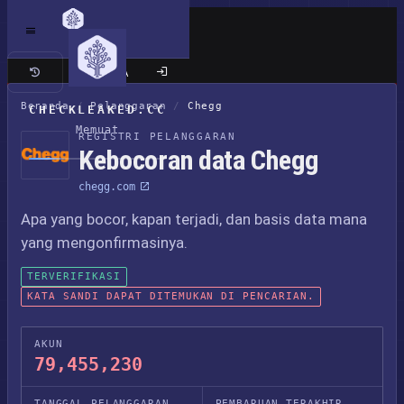
Situs klasik
Beranda
/
Pelanggaran
/
Chegg
CHECKLEAKED.CC
Memuat
REGISTRI PELANGGARAN
Kebocoran data Chegg
chegg.com
Apa yang bocor, kapan terjadi, dan basis data mana
yang mengonfirmasinya.
TERVERIFIKASI
KATA SANDI DAPAT DITEMUKAN DI PENCARIAN.
AKUN
79,455,230
TANGGAL PELANGGARAN
PEMBARUAN TERAKHIR