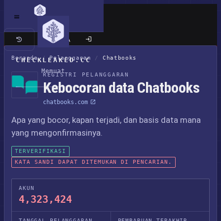
Situs klasik
Beranda
/
Pelanggaran
/
Chatbooks
CHECKLEAKED.CC
Memuat
REGISTRI PELANGGARAN
Kebocoran data Chatbooks
chatbooks.com
Apa yang bocor, kapan terjadi, dan basis data mana
yang mengonfirmasinya.
TERVERIFIKASI
KATA SANDI DAPAT DITEMUKAN DI PENCARIAN.
AKUN
4,323,424
TANGGAL PELANGGARAN
PEMBARUAN TERAKHIR