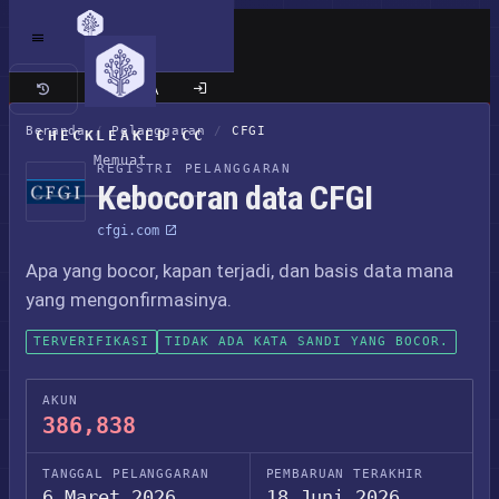
Situs klasik
Beranda
/
Pelanggaran
/
CFGI
CHECKLEAKED.CC
Memuat
REGISTRI PELANGGARAN
Kebocoran data CFGI
cfgi.com
Apa yang bocor, kapan terjadi, dan basis data mana
yang mengonfirmasinya.
TERVERIFIKASI
TIDAK ADA KATA SANDI YANG BOCOR.
AKUN
386,838
TANGGAL PELANGGARAN
PEMBARUAN TERAKHIR
6 Maret 2026
18 Juni 2026