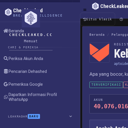
CheckLeake
CheckLeaked
BREACH INTELLIGENCE
Situs klasik
Beranda
CHECKLEAKED.CC
Beranda
/
Pelangg
Memuat
REGIS
CARI & PERIKSA
Ke
Periksa Akun Anda
aptoide
Pencarian Dehashed
Apa yang bocor, k
Pemeriksa Google
TERVERIFIKASI
K
Dapatkan Informasi Profil
WhatsApp
AKUN
40,076,016
BARU
LEAKRADAR