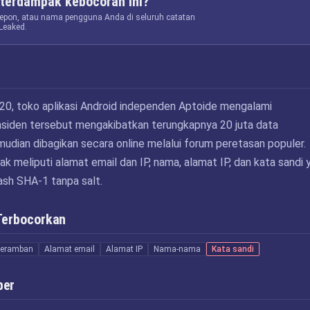
terdampak kebocoran ini?
elepon, atau nama pengguna Anda di seluruh catatan
Leaked.
020, toko aplikasi Android independen Aptoide mengalami
nsiden tersebut mengakibatkan terungkapnya 20 juta data
udian dibagikan secara online melalui forum peretasan populer.
 meliputi alamat email dan IP, nama, alamat IP, dan kata sandi 
ash SHA-1 tanpa salt.
Terbocorkan
peramban
Alamat email
Alamat IP
Nama-nama
Kata sandi
ber