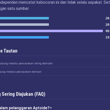
ndependen mencatat kebocoran ini dan tidak selalu sepakat. Set
ngan satu sumber.
20
20
40
19
e Tautan
hubung melalui pencocokan string otomatis
bung melalui pencocokan domain
 Sering Diajukan (FAQ)
alam pelanggaran Aptoide?