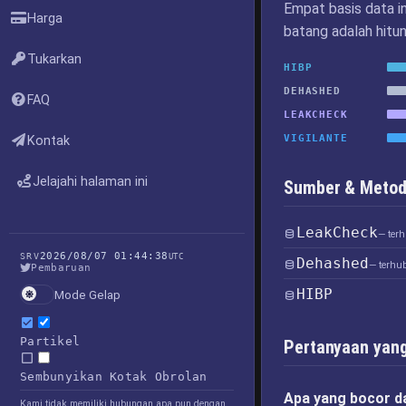
Empat basis data i
Harga
batang adalah hitu
Tukarkan
HIBP
DEHASHED
FAQ
LEAKCHECK
VIGILANTE
Kontak
Jelajahi halaman ini
Sumber & Metod
LeakCheck
— ter
2026/08/07 01:44:38
SRV
UTC
Dehashed
— terhu
Pembaruan
HIBP
Mode Gelap
Partikel
Pertanyaan yang
Sembunyikan Kotak Obrolan
Apa yang bocor d
Kami tidak memiliki hubungan apa pun dengan