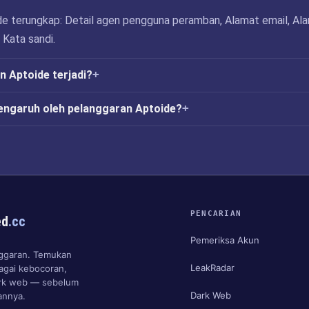
e terungkap: Detail agen pengguna peramban, Alamat email, Al
 Kata sandi.
 Aptoide terjadi?
engaruh oleh pelanggaran Aptoide?
PENCARIAN
ed
.cc
Pemeriksa Akun
anggaran. Temukan
LeakRadar
agai kebocoran,
ark web — sebelum
Dark Web
nnya.