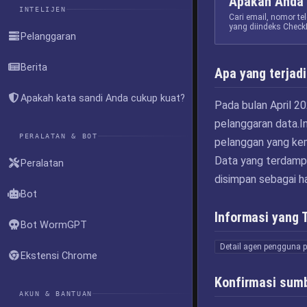
Apakah Anda 
INTELIJEN
Cari email, nomor t
yang diindeks Check
Pelanggaran
Berita
Apa yang terjadi
Apakah kata sandi Anda cukup kuat?
Pada bulan April 2
pelanggaran data.I
PERALATAN & BOT
pelanggan yang kem
Data yang terdampak
Peralatan
disimpan sebagai h
Bot
Informasi yang 
Bot WormGPT
Detail agen pengguna 
Ekstensi Chrome
Konfirmasi sum
AKUN & BANTUAN