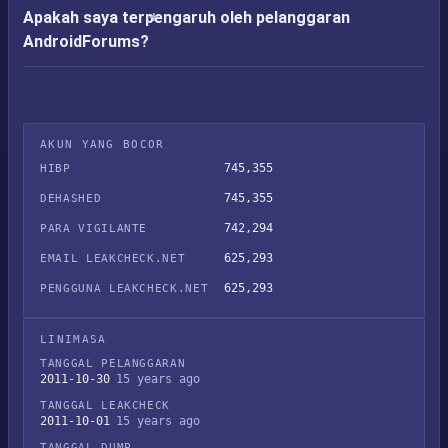
Apakah saya terpengaruh oleh pelanggaran
AndroidForums?
AKUN YANG BOCOR
745,355
HIBP
745,355
DEHASHED
742,294
PARA VIGILANTE
625,293
EMAIL LEAKCHECK.NET
625,293
PENGGUNA LEAKCHECK.NET
LINIMASA
TANGGAL PELANGGARAN
2011-10-30
15 years ago
TANGGAL LEAKCHECK
2011-10-01
15 years ago
TANGGAL DUMP