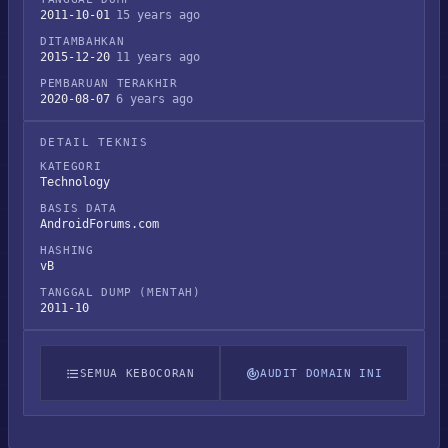
2011-10-01
15 years ago
DITAMBAHKAN
2015-12-20
11 years ago
PEMBARUAN TERAKHIR
2020-08-07
6 years ago
DETAIL TEKNIS
KATEGORI
Technology
BASIS DATA
AndroidForums.com
HASHING
vB
TANGGAL DUMP (MENTAH)
2011-10
SEMUA KEBOCORAN
AUDIT DOMAIN INI