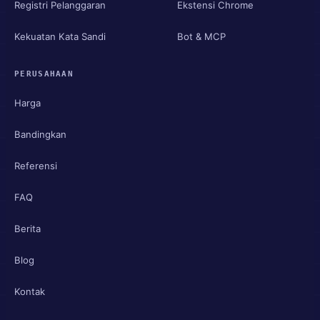
Registri Pelanggaran
Ekstensi Chrome
Kekuatan Kata Sandi
Bot & MCP
PERUSAHAAN
Harga
Bandingkan
Referensi
FAQ
Berita
Blog
Kontak