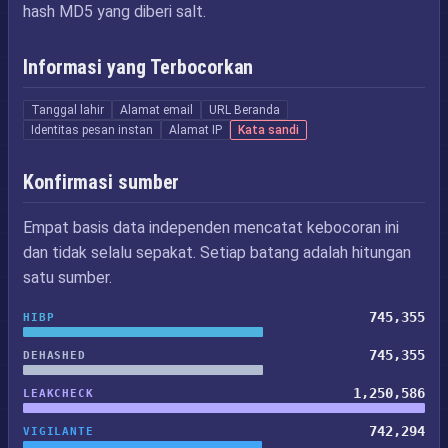
hash MD5 yang diberi salt.
Informasi yang Terbocorkan
Tanggal lahir
Alamat email
URL Beranda
Identitas pesan instan
Alamat IP
Kata sandi
Konfirmasi sumber
Empat basis data independen mencatat kebocoran ini
dan tidak selalu sepakat. Setiap batang adalah hitungan
satu sumber.
745,355
HIBP
745,355
DEHASHED
1,250,586
LEAKCHECK
742,294
VIGILANTE