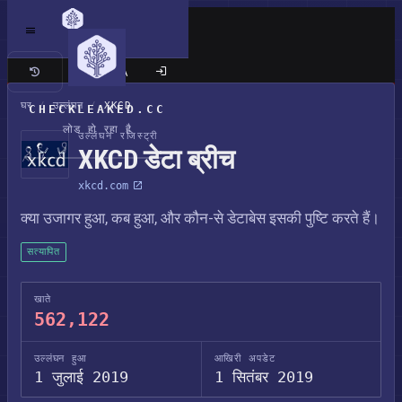
क्लासिक साइट
घर
/
उल्लंघन
/
XKCD
CHECKLEAKED.CC
लोड हो रहा है
उल्लंघन रजिस्ट्री
XKCD डेटा ब्रीच
xkcd.com
क्या उजागर हुआ, कब हुआ, और कौन-से डेटाबेस इसकी पुष्टि करते हैं।
सत्यापित
खाते
562,122
उल्लंघन हुआ
आखिरी अपडेट
1 जुलाई 2019
1 सितंबर 2019