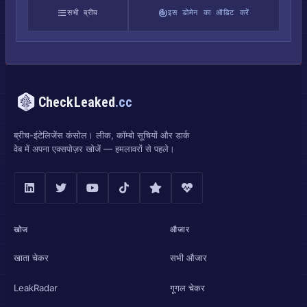
सभी ब्रीच
इस डोमेन का ऑडिट करें
CheckLeaked
.cc
ब्रीच-इंटेलिजेंस कंसोल। लीक, कॉम्बो सूचियों और डार्क
वेब में अपना एक्सपोज़र खोजें — हमलावरों से पहले।
खोज
औजार
खाता चेकर
सभी औजार
LeakRadar
गूगल चेकर