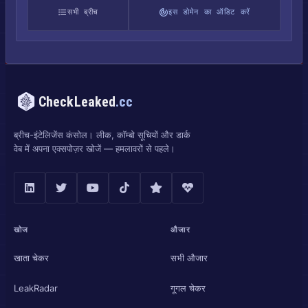
सभी ब्रीच
इस डोमेन का ऑडिट करें
CheckLeaked
.cc
ब्रीच-इंटेलिजेंस कंसोल। लीक, कॉम्बो सूचियों और डार्क
वेब में अपना एक्सपोज़र खोजें — हमलावरों से पहले।
खोज
औजार
खाता चेकर
सभी औजार
LeakRadar
गूगल चेकर