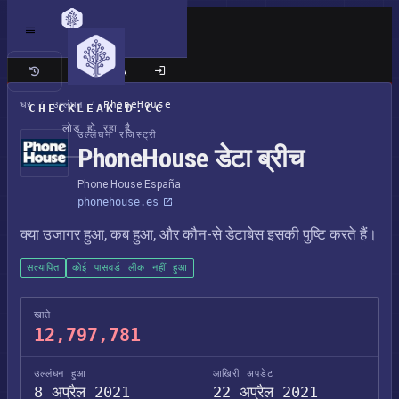
क्लासिक साइट
घर
/
उल्लंघन
/
PhoneHouse
CHECKLEAKED.CC
लोड हो रहा है
उल्लंघन रजिस्ट्री
PhoneHouse डेटा ब्रीच
Phone House España
phonehouse.es
क्या उजागर हुआ, कब हुआ, और कौन-से डेटाबेस इसकी पुष्टि करते हैं।
सत्यापित
कोई पासवर्ड लीक नहीं हुआ
खाते
12,797,781
उल्लंघन हुआ
आखिरी अपडेट
8 अप्रैल 2021
22 अप्रैल 2021