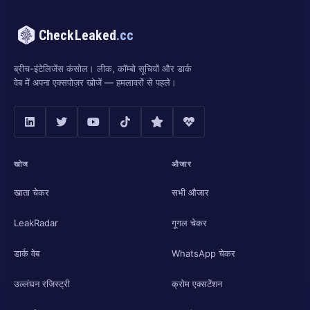
CheckLeaked
.cc
ब्रीच-इंटेलिजेंस कंसोल। लीक, कॉम्बो सूचियों और डार्क
वेब में अपना एक्सपोज़र खोजें — हमलावरों से पहले।
खोज
औजार
खाता चेकर
सभी औजार
LeakRadar
गूगल चेकर
डार्क वेब
WhatsApp चेकर
उल्लंघन रजिस्ट्री
क्रोम एक्सटेंशन