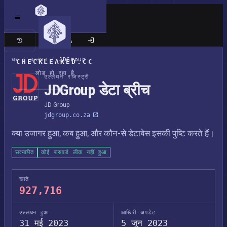
क्लासिक साइट
घर
/
उल्लंघन
/
JDGroup
CHECKLEAKED.CC
लोड हो रहा है
उल्लंघन रजिस्ट्री
JDGroup डेटा ब्रीच
JD Group
jdgroup.co.za
क्या उजागर हुआ, कब हुआ, और कौन-से डेटाबेस इसकी पुष्टि करते हैं।
सत्यापित
कोई पासवर्ड लीक नहीं हुआ
खाते
927,716
उल्लंघन हुआ
आखिरी अपडेट
31 मई 2023
5 जून 2023