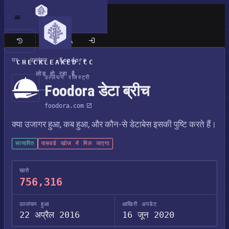
क्लासिक साइट
घर
/
उल्लंघन
/
Foodora
CHECKLEAKED.CC
लोड हो रहा है
उल्लंघन रजिस्ट्री
Foodora डेटा ब्रीच
foodora.com
क्या उजागर हुआ, कब हुआ, और कौन-से डेटाबेस इसकी पुष्टि करते हैं।
सत्यापित
पासवर्ड खोज में मिल जाएगा
खाते
756,316
उल्लंघन हुआ
आखिरी अपडेट
22 अप्रैल 2016
16 जून 2020