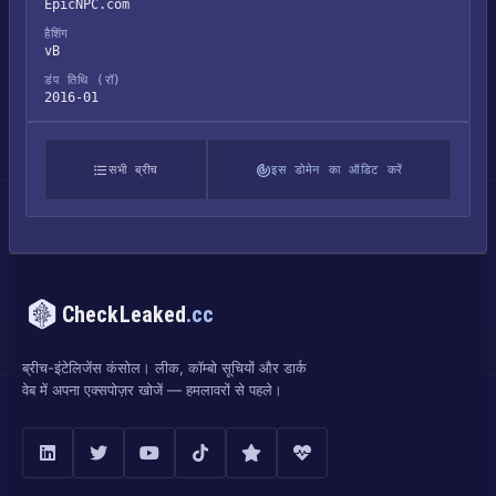
EpicNPC.com
हैशिंग
vB
डंप तिथि (रॉ)
2016-01
सभी ब्रीच
इस डोमेन का ऑडिट करें
CheckLeaked
.cc
ब्रीच-इंटेलिजेंस कंसोल। लीक, कॉम्बो सूचियों और डार्क
वेब में अपना एक्सपोज़र खोजें — हमलावरों से पहले।