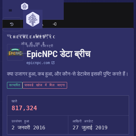
क्लासिक साइट
घर
/
उल्लंघन
/
EpicNPC
CHECKLEAKED.CC
लोड हो रहा है
उल्लंघन रजिस्ट्री
EpicNPC डेटा ब्रीच
epicnpc.com
क्या उजागर हुआ, कब हुआ, और कौन-से डेटाबेस इसकी पुष्टि करते हैं।
सत्यापित
पासवर्ड खोज में मिल जाएगा
खाते
817,324
उल्लंघन हुआ
आखिरी अपडेट
2 जनवरी 2016
27 जुलाई 2019