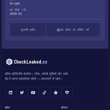
bcrypt
डंप तिथि (रॉ)
2018-01
सभी ब्रीच
इस डोमेन का ऑडिट करें
CheckLeaked
.cc
ब्रीच-इंटेलिजेंस कंसोल। लीक, कॉम्बो सूचियों और डार्क
वेब में अपना एक्सपोज़र खोजें — हमलावरों से पहले।
खोज
औजार