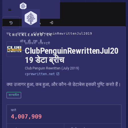
क्लासिक साइट
घर
/
उल्लंघन
/
ClubPenguinRewrittenJul2019
CHECKLEAKED.CC
लोड हो रहा है
उल्लंघन रजिस्ट्री
ClubPenguinRewrittenJul20
19 डेटा ब्रीच
Club Penguin Rewritten (July 2019)
cprewritten.net
क्या उजागर हुआ, कब हुआ, और कौन-से डेटाबेस इसकी पुष्टि करते हैं।
सत्यापित
खाते
4,007,909