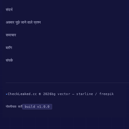
संदर्भ
अक्सर पूछे जाने वाले प्रश्न
समाचार
ब्लॉग
संपर्क
▸
CheckLeaked.cc © 2026
bg vector — starline / freepik
गोपनीयता
·
शर्तें
build v1.0.0