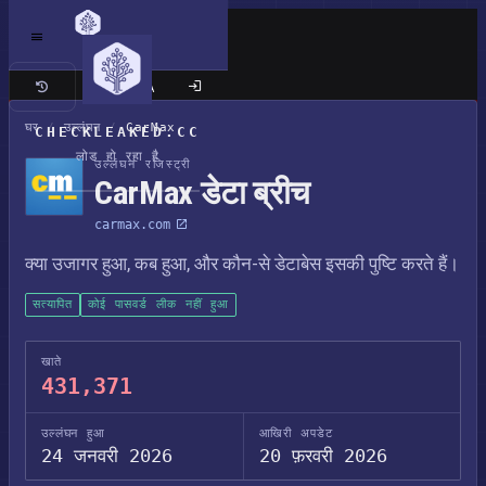
क्लासिक साइट
घर
/
उल्लंघन
/
CarMax
CHECKLEAKED.CC
लोड हो रहा है
उल्लंघन रजिस्ट्री
CarMax डेटा ब्रीच
carmax.com
क्या उजागर हुआ, कब हुआ, और कौन-से डेटाबेस इसकी पुष्टि करते हैं।
सत्यापित
कोई पासवर्ड लीक नहीं हुआ
खाते
431,371
उल्लंघन हुआ
आखिरी अपडेट
24 जनवरी 2026
20 फ़रवरी 2026