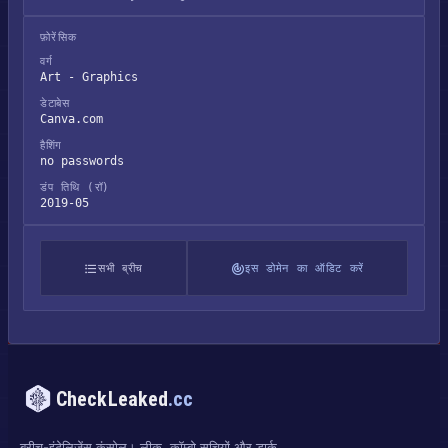
फ़ोरेंसिक
वर्ग
Art - Graphics
डेटाबेस
Canva.com
हैशिंग
no passwords
डंप तिथि (रॉ)
2019-05
सभी ब्रीच
इस डोमेन का ऑडिट करें
CheckLeaked
.cc
ब्रीच-इंटेलिजेंस कंसोल। लीक, कॉम्बो सूचियों और डार्क