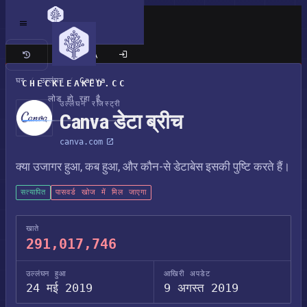
क्लासिक साइट
घर
/
उल्लंघन
/
Canva
CHECKLEAKED.CC
लोड हो रहा है
उल्लंघन रजिस्ट्री
Canva डेटा ब्रीच
canva.com
क्या उजागर हुआ, कब हुआ, और कौन-से डेटाबेस इसकी पुष्टि करते हैं।
सत्यापित
पासवर्ड खोज में मिल जाएगा
खाते
291,017,746
उल्लंघन हुआ
आखिरी अपडेट
24 मई 2019
9 अगस्त 2019