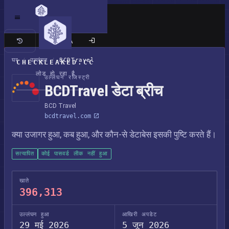
क्लासिक साइट
घर
/
उल्लंघन
/
BCDTravel
CHECKLEAKED.CC
लोड हो रहा है
उल्लंघन रजिस्ट्री
BCDTravel डेटा ब्रीच
BCD Travel
bcdtravel.com
क्या उजागर हुआ, कब हुआ, और कौन-से डेटाबेस इसकी पुष्टि करते हैं।
सत्यापित
कोई पासवर्ड लीक नहीं हुआ
खाते
396,313
उल्लंघन हुआ
आखिरी अपडेट
29 मई 2026
5 जून 2026