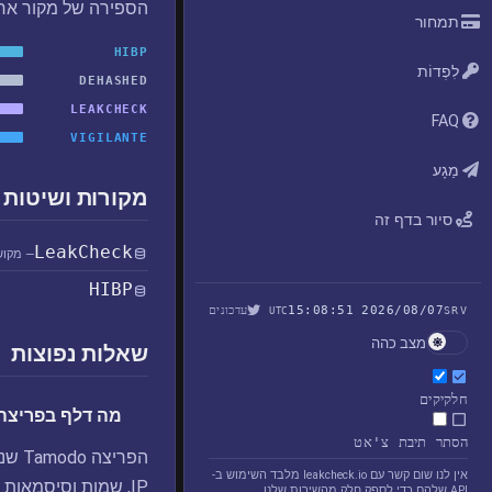
הספירה של מקור אח
תמחור
HIBP
לִפְדוֹת
DEHASHED
LEAKCHECK
FAQ
VIGILANTE
מַגָע
מקורות ושיטות 
סיור בדף זה
LeakCheck
— מקוש
HIBP
2026/08/07 15:08:51
עדכונים
UTC
SRV
מצב כהה
שאלות נפוצות
חלקיקים
מה דלף בפריצה Tamodo
הסתר תיבת צ'אט
הפרי
אין לנו שום קשר עם leakcheck.io מלבד השימוש ב-
IP, שמות וסיסמאות.
API שלהם כדי לספק חלק מהשירות שלנו.