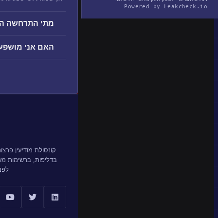
Powered by Leakcheck.io
מתי התרחשה הפרצה 
האם אני מושפע מהפ
קונסולת מודיעין פרצ
בדליפות, ברשימות מ
לפנ