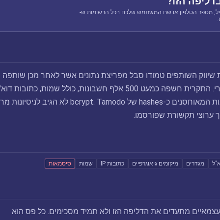
דליפה הזו?
ל, מספר הטלפון או שם המשתמש שלכם בכל הרשומות ש-
ר 2020, רשת שיווק השותפים טמודו סבל מפריצת נתונים אשר לאחר מכן שותפה
בפורום פריצה פופולרי. התקרית חשפה כמעט 500 אלף חשבונות, כולל שמות, כתובות דו
תאריכי לידה וסיסמאות המאוחסנים כ-hashes של bcrypt. Tamodo לא הגיב לני
ך ערוצי תקשורת שפורסמו.
"ל
מגדרים
מיקומים גיאוגרפיים
כתובות IP
שמות
סיסמאות
צמאיים מתעדים את הדליפה הזו ולא תמיד מסכימים. כל פס הוא