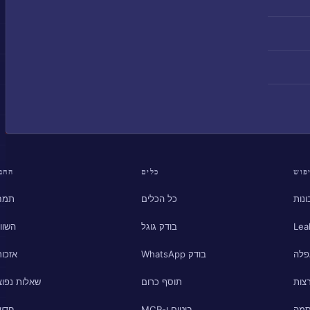
פוש
כלים
החב
נות
כל הכלים
תמח
Lea
בודק גוגל
השוו
פלה
בודק WhatsApp
אזכור
צות
תוסף כרום
שאלות נפוצ
סמה
בוטים ו-MCP
חדש