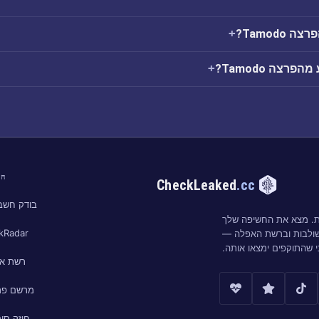
Tamodo?
רצה Tamodo?
חי
CheckLeaked
.cc
בודק חשבו
ות. מצא את החשיפה שלך
kRadar
שולבות וברשת האפלה —
י שהתוקפים ימצאו אותה.
רשת א
מרשם פר
חוזק סי