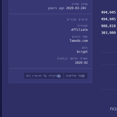
עדכון אחרון
2020-03-24
6 years ago
494,945
494,945
פרטים טכניים
988,818
קטגוריה
Affiliate
303,989
מסד נתונים
Tamodo.com
גיבוב
bcrypt
תאריך הדלפה (גולמי)
2020-02
כל הדליפות
ביקורת על הדומיין הזה
ובות