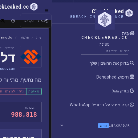
ckLeaked.cc
CheckLeaked
BREACH INTELLIGENCE
ע
האתר הקלאסי
בַּיִת
CHECKLEAKED.CC
בַּיִת
/
פרצות
/
Tamodo
טְעִינָה
מרשם פר
חיפוש ובדיקה
דליפ
בדוק את החשבון שלך
odo.com
חיפוש Dehashed
מה נחשף, מתי זה קר
בודק גוגל
מְאוּמָת
ניתן למצוא א
קבל מידע על פרופיל WhatsApp
חשבונות
988,818
חָדָשׁ
LEAKRADAR