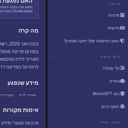
האם נפגעת ב
מודיעין
חפשו את כתובת האימיי
CheckLeaked מאנדקס.
פרצות
חדשות
מה קרה
האם הסיסמה שלך חזקה מספיק?
בפברוא
כלים ובוטים
לדווח על הפריצה דר
כְּלֵי עֲבוֹדָה
בוטים
מידע שנפגע
בוט WormGPT
תאריכי לידה
כתובות דוא
תוסף כרום
אימות מקורות
ארבעה מאגרי מידע ע
חשבון ועזרה