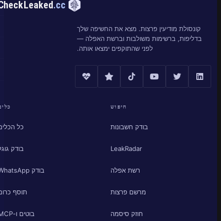
CheckLeaked
.cc
קונסולת מודיעין פרצות. מצא את החשיפה שלך
בדליפות, ברשימות משולבות וברשת האפלה —
לפני שהתוקפים ימצאו אותה.
חיפוש
כלים
בודק חשבונות
כל הכלים
LeakRadar
בודק גוגל
רשת אפלה
בודק WhatsApp
מרשם פרצות
תוסף כרום
חוזק סיסמה
בוטים ו-MCP