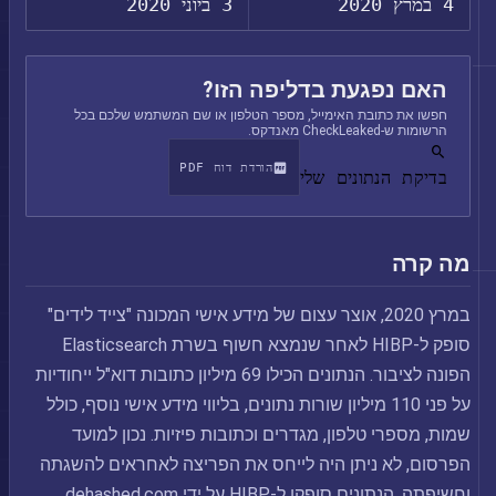
4 במרץ 2020
3 ביוני 2020
האם נפגעת בדליפה הזו?
חפשו את כתובת האימייל, מספר הטלפון או שם המשתמש שלכם בכל
הרשומות ש-CheckLeaked מאנדקס.
הורדת דוח PDF
בדיקת הנתונים שלי
מה קרה
במרץ 2020, אוצר עצום של מידע אישי המכונה "צייד לידים"
סופק ל-HIBP לאחר שנמצא חשוף בשרת Elasticsearch
הפונה לציבור. הנתונים הכילו 69 מיליון כתובות דוא"ל ייחודיות
על פני 110 מיליון שורות נתונים, בליווי מידע אישי נוסף, כולל
שמות, מספרי טלפון, מגדרים וכתובות פיזיות. נכון למועד
הפרסום, לא ניתן היה לייחס את הפריצה לאחראים להשגתה
וחשיפתה. הנתונים סופקו ל-HIBP על ידי dehashed.com.