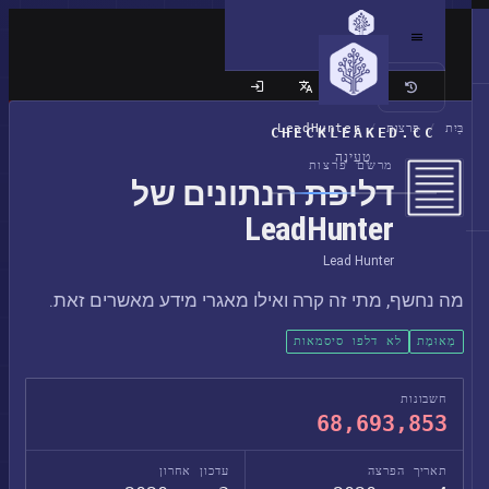
האתר הקלאסי
בַּיִת
/
פרצות
/
LeadHunter
CHECKLEAKED.CC
טְעִינָה
מרשם פרצות
דליפת הנתונים של
LeadHunter
Lead Hunter
מה נחשף, מתי זה קרה ואילו מאגרי מידע מאשרים זאת.
מְאוּמָת
לא דלפו סיסמאות
חשבונות
68,693,853
תאריך הפרצה
עדכון אחרון