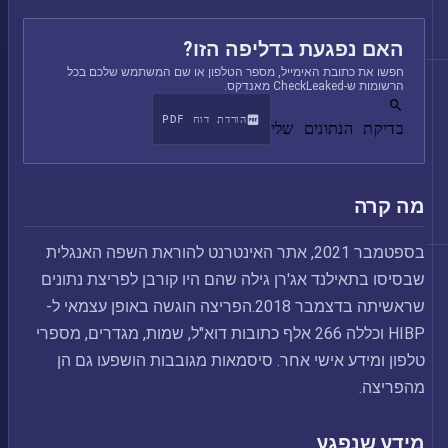
האם נפגעת בדליפה הזו?
חפשו את כתובת האימייל, מספר הטלפון או שם המשתמש שלכם בכל
הרשומות ש-CheckLeaked מאנדקס.
הורדת דוח PDF
בדיקת הנתונים שלי
מה קרה
בספטמבר 2021, אתר האינטרנט להוראת השפה האנגלית
שבסיסו בתאילנד אג'רן גילה שהם היו קורבן לפריצת נתונים
שראשיתה בדצמבר 2018.הפריצה הוגשה באופן עצמאי ל-
HIBP וכללה 266 אלף כתובות דוא"ל, שמות, מגדרים, מספרי
טלפון ומידע אישי אחר. סיסמאות מגובבות הושפעו גם הן
מהפריצה.
מידע שנפגע