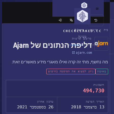
האתר הקלאסי
בַּיִת
/
פרצות
/
Ajarn
CHECKLEAKED.CC
טְעִינָה
מרשם פרצות
דליפת הנתונים של Ajarn
ajarn.com
מה נחשף, מתי זה קרה ואילו מאגרי מידע מאשרים זאת.
מְאוּמָת
ניתן למצוא את הסיסמה בחיפוש
חשבונות
494,730
תאריך הפרצה
עדכון אחרון
13 בדצמבר 2018
26 בספטמבר 2021