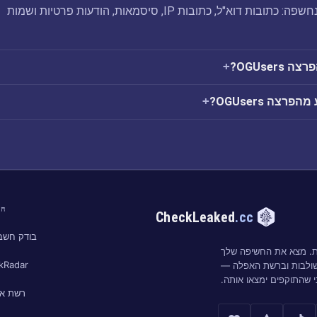
הפריצה OGUsers שנחשפה: כתובות דוא"ל, כתובות IP, סיסמאות, הודעות פרטיות ושמות
OGUser?
צה OGUsers?
חי
CheckLeaked
.cc
בודק חשבו
ות. מצא את החשיפה שלך
kRadar
שולבות וברשת האפלה —
י שהתוקפים ימצאו אותה.
רשת א