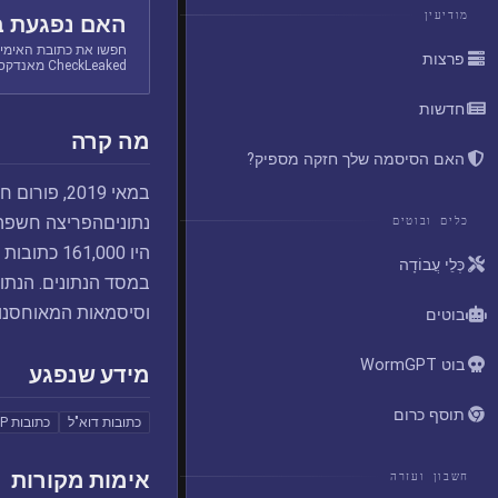
מודיעין
האם נפגעת ב
חפשו את כתובת האימיי
פרצות
CheckLeaked מאנדקס.
חדשות
מה קרה
האם הסיסמה שלך חזקה מספיק?
כלים ובוטים
כְּלֵי עֲבוֹדָה
וסיסמאות המאוחסנות כ-MD5 salted
בוטים
בוט WormGPT
מידע שנפגע
תוסף כרום
כתובות דוא"ל
כתובות IP
אימות מקורות
חשבון ועזרה