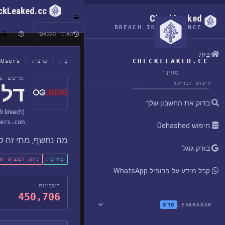
ckLeaked.cc
CheckLeaked
BREACH INTELLIGENCE
ע
האתר הקלאסי
בַּיִת
CHECKLEAKED.CC
בַּיִת
/
פרצות
/
GUsers
טְעִינָה
מרשם פר
חיפוש ובדיקה
דליפ
בדוק את החשבון שלך
9 breach)
ers.com
חיפוש Dehashed
מה נחשף, מתי זה קר
בודק גוגל
מְאוּמָת
ניתן למצוא א
קבל מידע על פרופיל WhatsApp
חשבונות
450,706
חָדָשׁ
LEAKRADAR