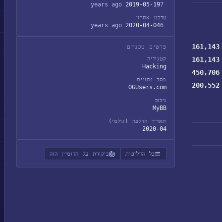
2019-05-19
7 years ago
עדכון אחרון
2020-04-04
6 years ago
161,143
פרטים טכניים
161,143
קטגוריה
Hacking
450,706
מסד נתונים
200,552
OGUsers.com
גיבוב
MyBB
תאריך הדלפה (גולמי)
2020-04
כל הדליפות
ביקורת על הדומיין הזה