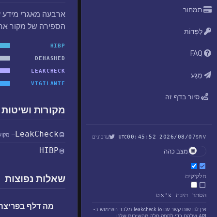
תמחור
ארבעה מאגרי מידע ע
הספירה של מקור אח
לִפְדוֹת
HIBP
FAQ
DEHASHED
LEAKCHECK
מַגָע
VIGILANTE
סיור בדף זה
מקורות ושיטות 
LeakCheck
— מקוש
2026/08/07 00:45:52
עדכונים
UTC
SRV
HIBP
מצב כהה
חלקיקים
שאלות נפוצות
הסתר תיבת צ'אט
מה דלף בפריצה OGUsers
אין לנו שום קשר עם leakcheck.io מלבד השימוש ב-
API שלהם כדי לספק חלק מהשירות שלנו.