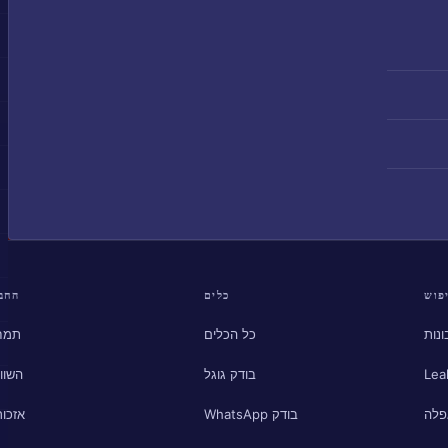
פוש
כלים
החב
נות
כל הכלים
תמח
Lea
בודק גוגל
השוו
פלה
בודק WhatsApp
אזכור