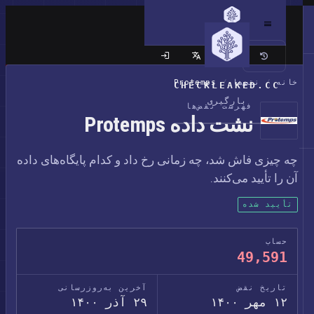
سایت کلاسیک
خانه
/
نقض‌ها
/
Protemps
CHECKLEAKED.CC
بارگیری
فهرست نقض‌ها
نشت داده Protemps
چه چیزی فاش شد، چه زمانی رخ داد و کدام پایگاه‌های داده
آن را تأیید می‌کنند.
تأیید شده
حساب
49,591
تاریخ نقض
آخرین به‌روزرسانی
۱۲ مهر ۱۴۰۰
۲۹ آذر ۱۴۰۰