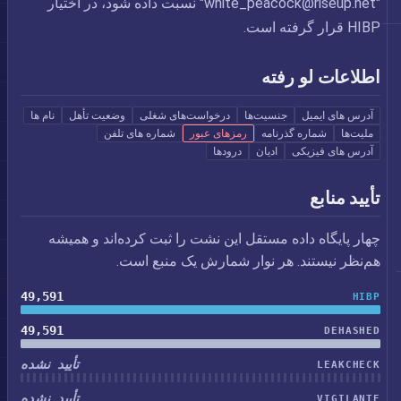
"
white_peacock@riseup.net
" نسبت داده شود، در اختیار
HIBP قرار گرفته است.
اطلاعات لو رفته
آدرس های ایمیل
جنسیت‌ها
درخواست‌های شغلی
وضعیت تأهل
نام ها
ملیت‌ها
شماره گذرنامه
رمزهای عبور
شماره های تلفن
آدرس های فیزیکی
ادیان
درودها
تأیید منابع
چهار پایگاه داده مستقل این نشت را ثبت کرده‌اند و همیشه
هم‌نظر نیستند. هر نوار شمارش یک منبع است.
49,591
HIBP
49,591
DEHASHED
تأیید نشده
LEAKCHECK
تأیید نشده
VIGILANTE