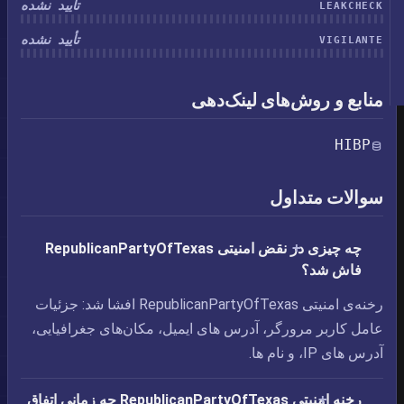
تأیید نشده
LEAKCHECK
تأیید نشده
VIGILANTE
منابع و روش‌های لینک‌دهی
HIBP
سوالات متداول
چه چیزی در نقض امنیتی RepublicanPartyOfTexas
فاش شد؟
رخنه‌ی امنیتی RepublicanPartyOfTexas افشا شد: جزئیات
عامل کاربر مرورگر،‏ آدرس های ایمیل،‏ مکان‌های جغرافیایی،‏
آدرس های IP، و نام ها.
رخنه امنیتی RepublicanPartyOfTexas چه زمانی اتفاق