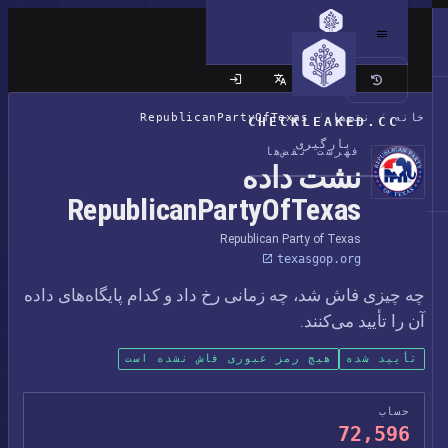
سایت کلاسیک
خانه
/
نقض‌ها
/
RepublicanPartyOfTexas
CHECKLEAKED.CC
بارگیری
فهرست نقض‌ها
نشت داده
RepublicanPartyOfTexas
Republican Party of Texas
texasgop.org
چه چیزی فاش شد، چه زمانی رخ داد و کدام پایگاه‌های داده
آن را تأیید می‌کنند.
تأیید شده
هیچ رمز عبوری فاش نشده است
حساب
72,596