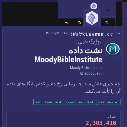
سایت کلاسیک
خانه
/
نقض‌ها
/
MoodyBibleInstitute
CHECKLEAKED.CC
بارگیری
فهرست نقض‌ها
نشت داده
MoodyBibleInstitute
Moody Bible Institute
moody.edu
چه چیزی فاش شد، چه زمانی رخ داد و کدام پایگاه‌های داده
آن را تأیید می‌کنند.
تأیید شده
هیچ رمز عبوری فاش نشده است
حساب
2,303,416