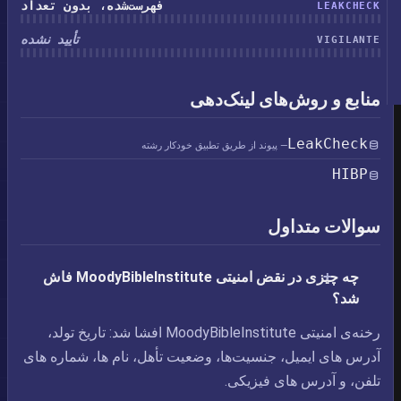
فهرست‌شده، بدون تعداد
LEAKCHECK
تأیید نشده
VIGILANTE
منابع و روش‌های لینک‌دهی
LeakCheck
— پیوند از طریق تطبیق خودکار رشته
HIBP
سوالات متداول
چه چیزی در نقض امنیتی MoodyBibleInstitute فاش
شد؟
رخنه‌ی امنیتی MoodyBibleInstitute افشا شد: تاریخ تولد،‏
آدرس های ایمیل،‏ جنسیت‌ها،‏ وضعیت تأهل،‏ نام ها،‏ شماره های
تلفن، و آدرس های فیزیکی.