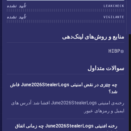
تأیید نشده
LEAKCHECK
تأیید نشده
VIGILANTE
منابع و روش‌های لینک‌دهی
HIBP
سوالات متداول
چه چیزی در نقض امنیتی June2026StealerLogs فاش
شد؟
رخنه‌ی امنیتی June2026StealerLogs افشا شد: آدرس های
ایمیل و رمزهای عبور.
رخنه امنیتی June2026StealerLogs چه زمانی اتفاق