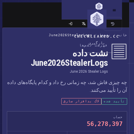
سایت کلاسیک
خانه
/
نقض‌ها
/
June2026StealerLogs
CHECKLEAKED.CC
بارگیری
فهرست نقض‌ها
نشت داده
June2026StealerLogs
June 2026 Stealer Logs
چه چیزی فاش شد، چه زمانی رخ داد و کدام پایگاه‌های داده
آن را تأیید می‌کنند.
تأیید شده
لاگ بدافزار سارق
حساب
56,278,397