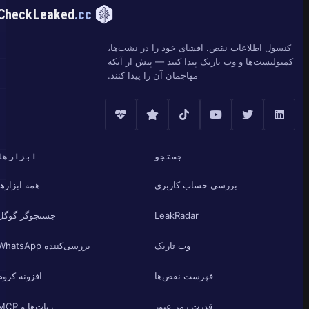
CheckLeaked
.cc
کنسول اطلاعات نقض. افشای خود را در نشت‌ها،
کمبولیست‌ها و وب تاریک پیدا کنید — پیش از آنکه
مهاجمان آن را پیدا کنند.
جستجو
ابزارها
بررسی حساب کاربری
همه ابزارها
LeakRadar
جستجوگر گوگل
وب تاریک
بررسی‌کننده WhatsApp
فهرست نقض‌ها
افزونه کروم
قدرت رمز عبور
ربات‌ها و MCP