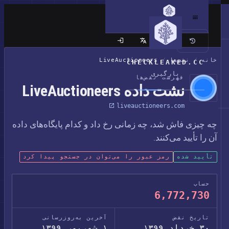
سایت کلاسیک
خانه
/
نقض‌ها
/
LiveAuctioneers
CHECKLEAKED.CC
بارگیری
فهرست نقض‌ها
نشت داده LiveAuctioneers
liveauctioneers.com
چه چیزی فاش شد، چه زمانی رخ داد و کدام پایگاه‌های داده
آن را تأیید می‌کنند.
تأیید شده
رمز عبور را می‌توان در جستجو پیدا کرد
حساب
6,772,730
تاریخ نقض
آخرین به‌روزرسانی
۳۰ خرداد ۱۳۹۹
۱ شهریور ۱۳۹۹