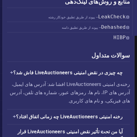
منابع و روش‌های لینک‌دهی
LeakCheck
— پیوند از طریق تطبیق خودکار رشته
Dehashed
— پیوند از طریق تطبیق دامنه
HIBP
سوالات متداول
چه چیزی در نقض امنیتی LiveAuctioneers فاش شد؟
رخنه‌ی امنیتی LiveAuctioneers افشا شد: آدرس های ایمیل،‏
آدرس های IP،‏ نام ها،‏ رمزهای عبور،‏ شماره های تلفن،‏ آدرس
های فیزیکی، و نام های کاربری.
رخنه امنیتی LiveAuctioneers چه زمانی اتفاق افتاد؟
آیا من تحت تأثیر نقض امنیتی LiveAuctioneers قرار