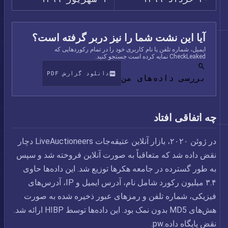
آیا این نشت شما را نیز دربر گرفته است؟
ایمیل، شماره تلفن یا نام کاربری خود را در تمام رکوردهایی که
CheckLeaked نمایه کرده است جستجو کنید.
دانلود گزارش PDF
بررسی داده‌های من
چه اتفاقی افتاد
در ژوئن ۲۰۲۰، بازار آنلاین عتیقه‌جات LiveAuctioneers دچار
نقض داده شد که متعاقباً به صورت آنلاین فروخته شد و سپس
به طور گسترده در جامعه هکرها توزیع شد. این داده‌ها حاوی
۳.۴ میلیون رکورد شامل نام، آدرس ایمیل و IP، آدرس‌های
فیزیکی، شماره تلفن و رمزهای عبور ذخیره شده به صورت
هش‌های MD5 بدون نمک بود. این داده‌ها توسط HIBP ارائه شد.
نقض پایگاه داده.pw.