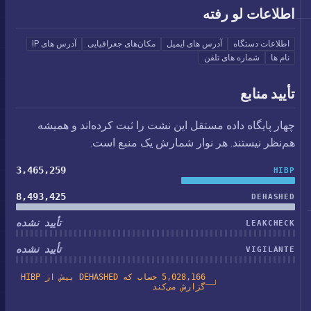
اطلاعات لو رفته
اطلاعات دستگاه
آدرس های ایمیل
مکان‌های جغرافیایی
آدرس های IP
نام ها
شماره های تلفن
تأیید منابع
چهار پایگاه داده مستقل این نشت را ثبت کرده‌اند و همیشه
هم‌نظر نیستند. هر نوار شمارش یک منبع است.
3,465,259
HIBP
8,493,425
DEHASHED
تأیید نشده
LEAKCHECK
تأیید نشده
VIGILANTE
5,028,166 حساب که DEHASHED بیش از HIBP
گزارش می‌کند