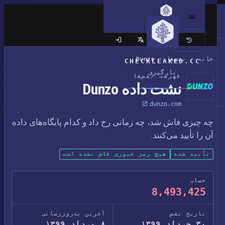
سایت کلاسیک
خانه
/
نقض‌ها
/
Dunzo
CHECKLEAKED.CC
بارگیری
فهرست نقض‌ها
نشت داده Dunzo
dunzo.com
چه چیزی فاش شد، چه زمانی رخ داد و کدام پایگاه‌های داده
آن را تأیید می‌کنند.
تأیید شده
هیچ رمز عبوری فاش نشده است
حساب
8,493,425
تاریخ نقض
آخرین به‌روزرسانی
۳۰ خرداد ۱۳۹۹
۸ مرداد ۱۳۹۹