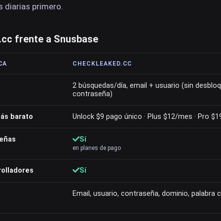
 diarias primero.
cc frente a Snusbase
CA
CHECKLEAKED.CC
2 búsquedas/día, email + usuario (sin desblo
contraseña)
ás barato
Unlock $9 pago único · Plus $12/mes · Pro $
señas
Sí
en planes de pago
rolladores
Sí
Email, usuario, contraseña, dominio, palabra c