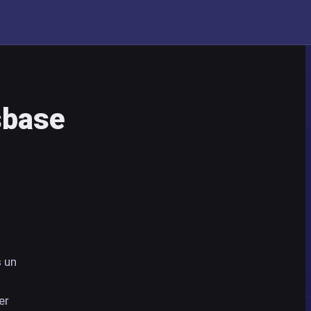
sbase
s un
er