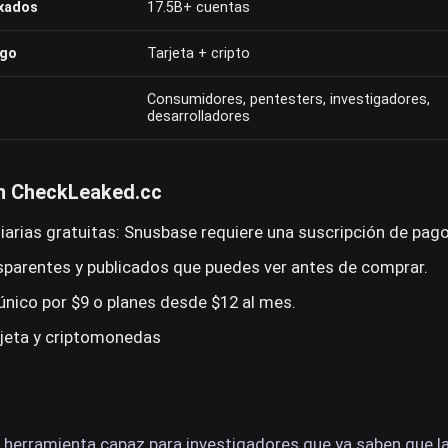
xados
17.5B+ cuentas
ago
Tarjeta + cripto
Consumidores, pentesters, investigadores,
desarrolladores
en CheckLeaked.cc
arias gratuitas: Snusbase requiere una suscripción de pago
sparentes y publicados que puedes ver antes de comprar.
nico por $9 o planes desde $12 al mes.
jeta y criptomonedas
 herramienta capaz para investigadores que ya saben que l