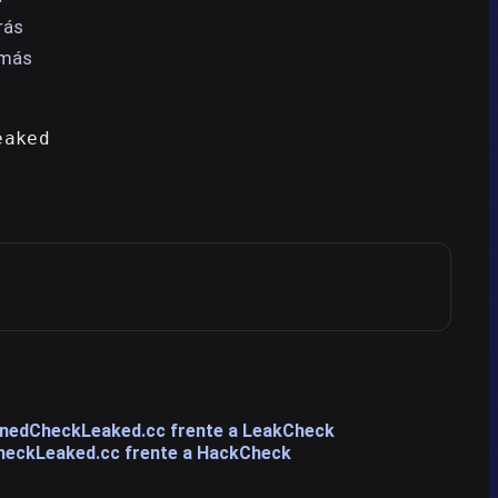
rás
 más
eaked
wned
CheckLeaked.cc frente a LeakCheck
heckLeaked.cc frente a HackCheck