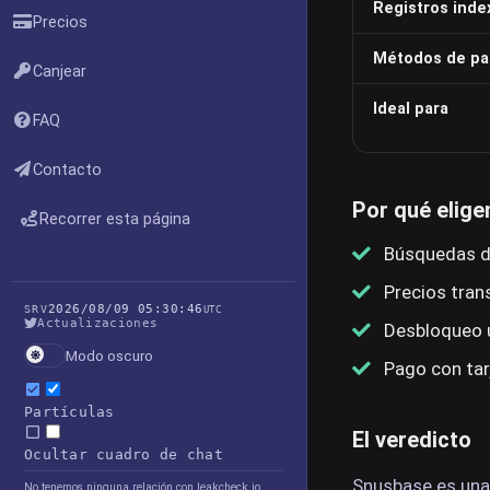
Registros inde
Precios
Métodos de p
Canjear
Ideal para
FAQ
Contacto
Por qué elig
Recorrer esta página
Búsquedas di
Precios tran
2026/08/09 05:30:46
SRV
UTC
Actualizaciones
Desbloqueo ú
Modo oscuro
Pago con tar
Partículas
El veredicto
Ocultar cuadro de chat
Snusbase es una
No tenemos ninguna relación con leakcheck.io