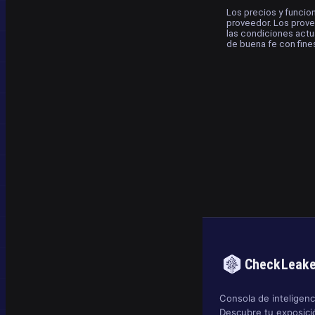
Los precios y funcione
proveedor. Los prov
las condiciones actu
de buena fe con fines
CheckLeak
Consola de inteligenci
Descubre tu exposició