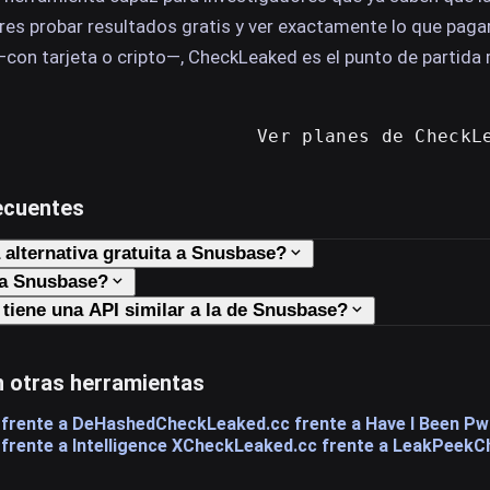
ieres probar resultados gratis y ver exactamente lo que paga
con tarjeta o cripto—, CheckLeaked es el punto de partida
Ver planes de CheckL
ecuentes
 alternativa gratuita a Snusbase?
a Snusbase?
tiene una API similar a la de Snusbase?
 otras herramientas
frente a DeHashed
CheckLeaked.cc frente a Have I Been P
rente a Intelligence X
CheckLeaked.cc frente a LeakPeek
C