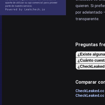
aparte de utilizar su api comercial para proveer
quieren. Si pref
parte de nuestro servicio.
Powered by Leakcheck.io
por adelantado —
transparente.
Preguntas fr
¿Existe alguna
¿Cuánto cuest
¿CheckLeaked 
Comparar con
CheckLeaked.cc 
CheckLeaked.cc f