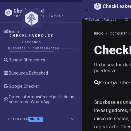
CheckLeake
CheckLeaked
BREACH INTELLIGENCE
Sitio clásico
Inicio
Inicio
/
Comparar
/
CHECKLEAKED.CC
Cargando
CheckL
BÚSQUEDA Y COMPROBACIÓN
Buscar filtraciones
Un buscador de f
puedes ver.
Búsqueda Dehashed
Prueba Che
Google Checker
Obtén información del perfil de un
Snusbase es una 
número de WhatsApp
investigadores, 
inicio de sesión,
NUEVO
LEAKRADAR
registrarte. Che