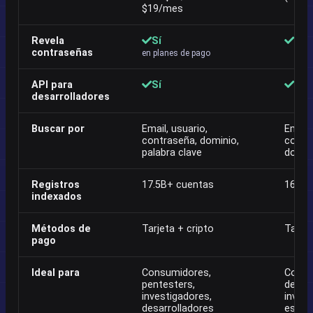
$19/mes
Revela
Sí
Sí
contraseñas
en planes de pago
API para
Sí
Sí
desarrolladores
Buscar por
Email, usuario,
Email,
contraseña, dominio,
contra
palabra clave
domin
Registros
17.5B+ cuentas
16B+ 
indexados
Métodos de
Tarjeta + cripto
Tarjet
pago
Ideal para
Consumidores,
Consu
pentesters,
desarr
investigadores,
invest
desarrolladores
estud