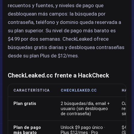
recuentos y fuentes, y niveles de pago que
desbloquean más campos: la búsqueda por
contraseña, teléfono y dominio queda reservada a
su plan superior. Su nivel de pago más barato es
$4.99 por dos semanas. CheckLeaked ofrece
búsquedas gratis diarias y desbloquea contraseñas
desde su plan Plus de $12/mes.
CheckLeaked.cc frente a HackCheck
CARACTERÍSTICA
CHECKLEAKED.CC
HACK
Plan gratis
2 búsquedas/día, email +
Cuenta
usuario (sin desbloqueo
recue
de contraseña)
sin c
Plan de pago
Unlock $9 pago único ·
$4.99
más barato
Plus $12/mes · Pro
(Silver