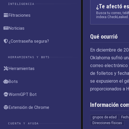
INTELIGENCIA
¿Te afectó es
Busca tu correo, tel
Filtraciones
indexa CheckLeaked.
Noticias
Qué ocurrió
¿Contraseña segura?
En diciembre de 20
Oklahoma sufrió un
HERRAMIENTAS Y BOTS
correo electrónico
Herramientas
de folletos y fech
se expusieron el gé
Bots
proporcionados a H
WormGPT Bot
Información co
Extensión de Chrome
grupos de edad
Fech
Direcciones físicas
CUENTA Y AYUDA