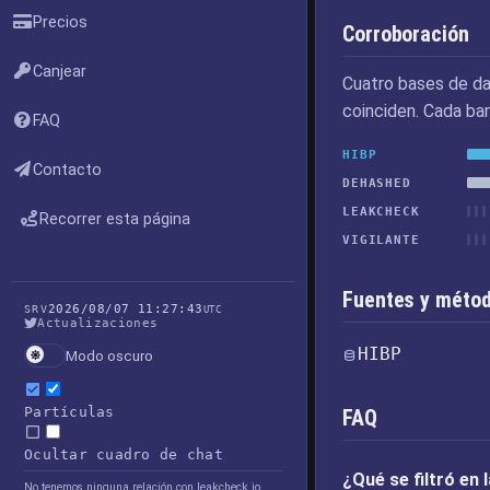
Precios
Corroboración
Canjear
Cuatro bases de da
coinciden. Cada bar
FAQ
HIBP
Contacto
DEHASHED
LEAKCHECK
Recorrer esta página
VIGILANTE
Fuentes y métod
2026/08/07 11:27:43
SRV
UTC
Actualizaciones
HIBP
Modo oscuro
Partículas
FAQ
Ocultar cuadro de chat
¿Qué se filtró en
No tenemos ninguna relación con leakcheck.io