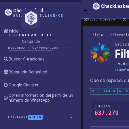
CheckLeake
CheckLeaked
BREACH INTELLIGENCE
Sitio clásico
Inicio
CHECKLEAKED.CC
Inicio
/
Filtraci
Cargando
REGIS
BÚSQUEDA Y COMPROBACIÓN
Fil
Buscar filtraciones
Travel 
travelo
Búsqueda Dehashed
Qué se expuso, cu
Google Checker
VERIFICADO
NO S
Obtén información del perfil de un
número de WhatsApp
CUENTAS
637,279
NUEVO
LEAKRADAR