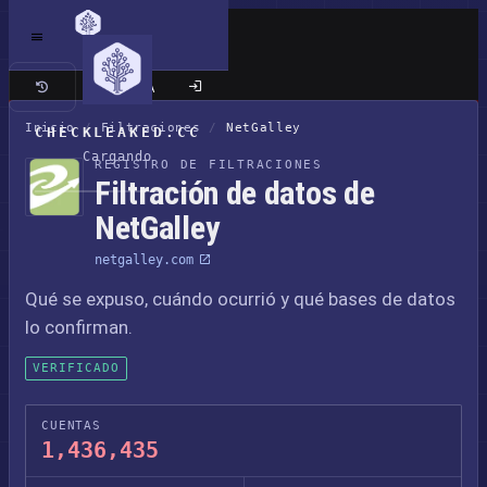
Sitio clásico
Inicio
/
Filtraciones
/
NetGalley
CHECKLEAKED.CC
Cargando
REGISTRO DE FILTRACIONES
Filtración de datos de
NetGalley
netgalley.com
Qué se expuso, cuándo ocurrió y qué bases de datos
lo confirman.
VERIFICADO
CUENTAS
1,436,435