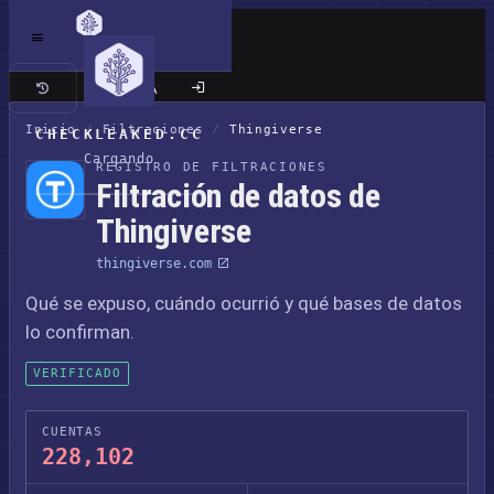
Sitio clásico
Inicio
/
Filtraciones
/
Thingiverse
CHECKLEAKED.CC
Cargando
REGISTRO DE FILTRACIONES
Filtración de datos de
Thingiverse
thingiverse.com
Qué se expuso, cuándo ocurrió y qué bases de datos
lo confirman.
VERIFICADO
CUENTAS
228,102