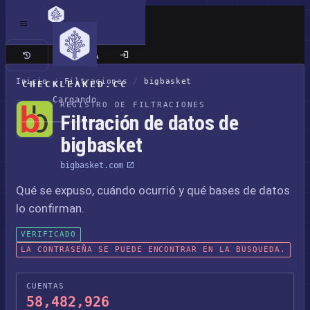
Sitio clásico
Inicio
/
Filtraciones
/
bigbasket
CHECKLEAKED.CC
Cargando
REGISTRO DE FILTRACIONES
Filtración de datos de
bigbasket
bigbasket.com
Qué se expuso, cuándo ocurrió y qué bases de datos
lo confirman.
VERIFICADO
LA CONTRASEÑA SE PUEDE ENCONTRAR EN LA BÚSQUEDA.
CUENTAS
58,482,926