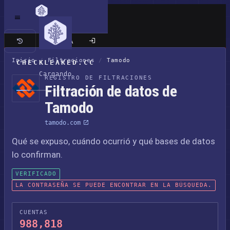
Sitio clásico
Inicio
/
Filtraciones
/
Tamodo
CHECKLEAKED.CC
Cargando
REGISTRO DE FILTRACIONES
Filtración de datos de
Tamodo
tamodo.com
Qué se expuso, cuándo ocurrió y qué bases de datos
lo confirman.
VERIFICADO
LA CONTRASEÑA SE PUEDE ENCONTRAR EN LA BÚSQUEDA.
CUENTAS
988,818