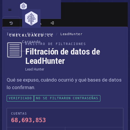
Sitio clásico
Inicio
/
Filtraciones
/
LeadHunter
CHECKLEAKED.CC
Cargando
REGISTRO DE FILTRACIONES
Filtración de datos de
LeadHunter
Lead Hunter
Qué se expuso, cuándo ocurrió y qué bases de datos
lo confirman.
VERIFICADO
NO SE FILTRARON CONTRASEÑAS
CUENTAS
68,693,853