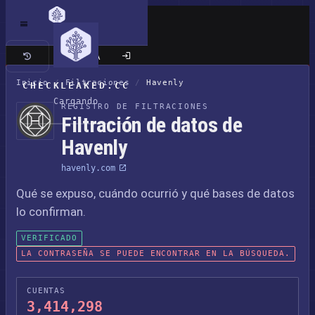
Sitio clásico
Inicio
/
Filtraciones
/
Havenly
CHECKLEAKED.CC
Cargando
REGISTRO DE FILTRACIONES
Filtración de datos de
Havenly
havenly.com
Qué se expuso, cuándo ocurrió y qué bases de datos
lo confirman.
VERIFICADO
LA CONTRASEÑA SE PUEDE ENCONTRAR EN LA BÚSQUEDA.
CUENTAS
3,414,298