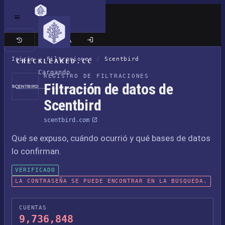
Sitio clásico
Inicio
/
Filtraciones
/
Scentbird
CHECKLEAKED.CC
Cargando
REGISTRO DE FILTRACIONES
Filtración de datos de
Scentbird
scentbird.com
Qué se expuso, cuándo ocurrió y qué bases de datos
lo confirman.
VERIFICADO
LA CONTRASEÑA SE PUEDE ENCONTRAR EN LA BÚSQUEDA.
CUENTAS
9,736,848