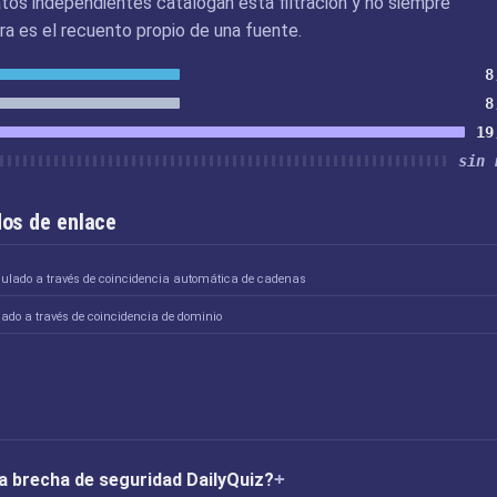
tos independientes catalogan esta filtración y no siempre
ra es el recuento propio de una fuente.
8
8
19
sin 
os de enlace
culado a través de coincidencia automática de cadenas
lado a través de coincidencia de dominio
la brecha de seguridad DailyQuiz?