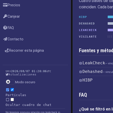
Cuatro bases de da
Precios
coinciden. Cada bar
Canjear
HIBP
DEHASHED
FAQ
LEAKCHECK
VIGILANTE
Contacto
Fuentes y métod
Recorrer esta página
LeakCheck
— vin
Dehashed
2026/08/07 01:20:06
SRV
UTC
— vincu
Actualizaciones
HIBP
Modo oscuro
FAQ
Partículas
Ocultar cuadro de chat
¿Qué se filtró en 
No tenemos ninguna relación con leakcheck.io